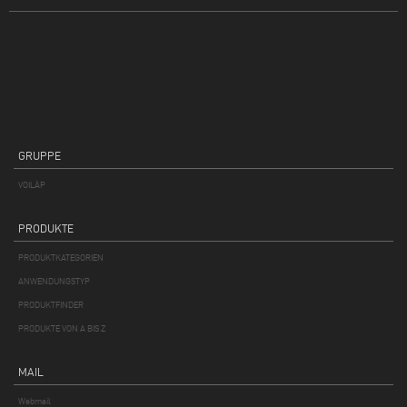
GRUPPE
VOILÀP
PRODUKTE
PRODUKTKATEGORIEN
ANWENDUNGSTYP
PRODUKTFINDER
PRODUKTE VON A BIS Z
MAIL
Webmail