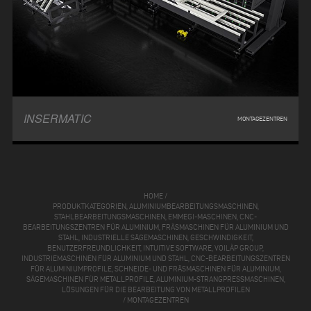
INSERMATIC
MONTAGEZENTREN
HOME
/
PRODUKTKATEGORIEN, ALUMINIUMBEARBEITUNGSMASCHINEN,
STAHLBEARBEITUNGSMASCHINEN, EMMEGI-MASCHINEN, CNC-
BEARBEITUNGSZENTREN FÜR ALUMINIUM, FRÄSMASCHINEN FÜR ALUMINIUM UND
STAHL, INDUSTRIELLE SÄGEMASCHINEN, GESCHWINDIGKEIT,
BENUTZERFREUNDLICHKEIT, INTUITIVE SOFTWARE, VOILÀP GROUP,
INDUSTRIEMASCHINEN FÜR ALUMINIUM UND STAHL, CNC-BEARBEITUNGSZENTREN
FÜR ALUMINIUMPROFILE, SCHNEIDE- UND FRÄSMASCHINEN FÜR ALUMINIUM,
SÄGEMASCHINEN FÜR METALLPROFILE, ALUMINIUM-STRANGPRESSMASCHINEN,
LÖSUNGEN FÜR DIE BEARBEITUNG VON METALLPROFILEN
/
MONTAGEZENTREN