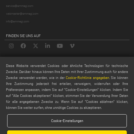
service@emmegi.com
webmaster@emmegi.com
info@emmegi.com
FINDEN SIE UNS AUF
LEGALE
Diese Website verwendet Cookies oder ähnliche Technologien für technische
PRIVACY POLICY
Zwecke. Darüber hinaus können Ihre Daten mit Ihrer Zustimmung auch für andere
Zwecke verwendet werden, wie in der
Cookie-Richtlinie angegeben
. Sie können
LEGAL NOTES
Ihre Zustimmung jederzeit frei erteilen, verweigern, widerrufen oder Ihre
COOKIE POLICY
Präferenzen anpassen, indem Sie auf "Cookie-Einstellungen" klicken. Indem Sie
GENERAL TERMS AND CONDITIONS OF SALE
auf "Alle Cookies akzeptieren" klicken, stimmen Sie der Verwendung Ihrer Daten
für alle angegebenen Zwecke zu. Wenn Sie auf "Cookies ablehnen" klicken,
ALLGEMEINE VERTRIEBSBEDINGUNGEN
können Sie weiter surfen, ohne unnötige Cookies zu akzeptieren.
COOKIES EINSTELLUNGEN
Cookie-Einstellungen