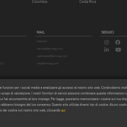
Colombia
Costa Rica
MAIL
SEGUICI
Webmail
service@emmegi.com
webmaster@emmegi.com
A Z
info@emmegi.com
re funzioni per i social media e analizzare gli accessi al nostro sito web. Condividiamo inol
 a scopo di valutazione. I nostri fornitori di servizi possono combinare queste informazioni con 
 cui hai acconsentito al loro impiego. Per legge, possiamo memorizzare i cookie sul tuo di
okie abbiamo bisogno del tuo consenso. Questo sito utilizza diversi tipi di cookie. Alcuni cooki
zo dei cookie sul nostro sito web, cliccando
qui
p.a. - Via Archimede, 10 - 41019 - Limidi di Soliera (MO) - ITALY -
tel +39 059 895411
- P.Iva/C.Fisc 01
iale € 2.080.000,00 i.v. - Nr. Identificazione I.V.A. IT 01978870366 - R.I. Modena 01978870366 - R.E.A 