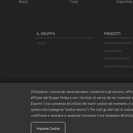
Brazil
Cuba
Argentina
IL GRUPPO
PRODOTTI
VOILÀP
CATEGORIE PRODOTTI
APPLICAZIONI
RICERCA PRODOTTO
PRODOTTI DALLA A ALL
Utilizziamo i cookie per personalizzare i contenuti e gli annunci, offri
affiliate del Gruppo Voilàp e con i fornitori di servizi da noi incaricati
Esprimi il tuo consenso all'utilizzo dei nostri cookie nel momento in
questo sito [categoria “cookie tecnici”]. Per tutti gli altri tipi di co
modificare o revocare in qualsiasi momento il tuo consenso all'utiliz
Emmegi S.
Imposta Cookie
Capitale Soc