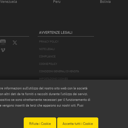
Venezuela
Peru
Bolivia
AVVERTENZE LEGALI
PRIVACY POLICY
NOTE LEGALI
COMPLIANCE
COOKIE POLICY
CONDIZIONI GENERALI DI VENDITA
IMPOSTAZIONE COOKIES
CONDIZIONI GENERALI DI DISTRIBUZIONE
tre informazioni sull'utilizzo del nostro sito web con le società
altri dati da te forniti o raccolti durante l'utilizzo dei servizi.
spositivo se sono strettamente necessari per il funzionamento di
e vengono inseriti da terzi che appaiono sui nostri siti. Puoi
978870366
Rifiuta i Cookie
Accetta tutti i Cookie
Modena 256411