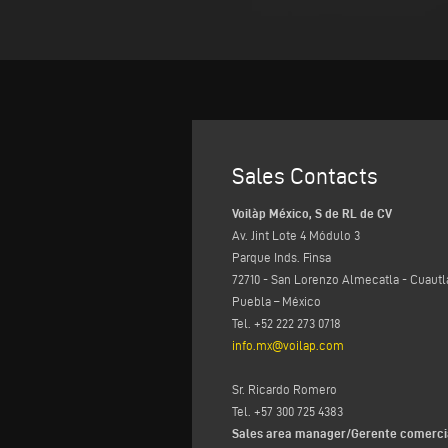
Sales Contacts
Voilàp México, S de RL de CV
Av. Jint Lote 4 Módulo 3
Parque Inds. Finsa
72710 - San Lorenzo Almecatla - Cuaut
Puebla – México
Tel. +52 222 273 0718
info.mx@voilap.com
Sr. Ricardo Romero
Tel. +57 300 725 4383
Sales area manager/Gerente comerci