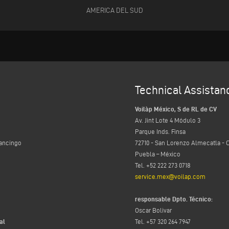
AMERICA DEL SUD
Technical Assistan
Voilàp México, S de RL de CV
Av. Jint Lote 4 Módulo 3
Parque Inds. Finsa
lancingo
72710 - San Lorenzo Almecatla - 
Puebla – México
Tel. +52 222 273 0718
service.mex@voilap.com
responsable Dpto. Técnico:
Oscar Bolivar
al
Tel. +57 320 264 7947