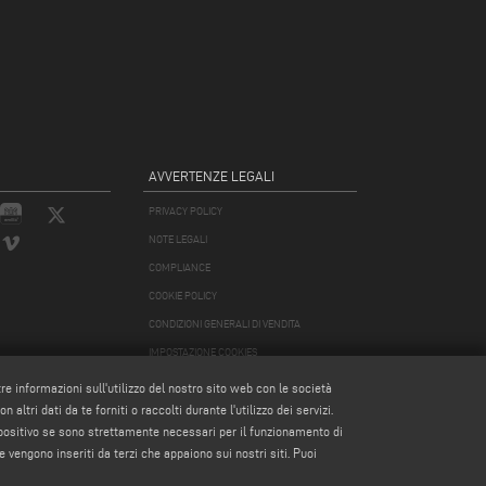
AVVERTENZE LEGALI
PRIVACY POLICY
NOTE LEGALI
COMPLIANCE
COOKIE POLICY
CONDIZIONI GENERALI DI VENDITA
IMPOSTAZIONE COOKIES
CONDIZIONI GENERALI DI DISTRIBUZIONE
tre informazioni sull'utilizzo del nostro sito web con le società
altri dati da te forniti o raccolti durante l'utilizzo dei servizi.
spositivo se sono strettamente necessari per il funzionamento di
e vengono inseriti da terzi che appaiono sui nostri siti. Puoi