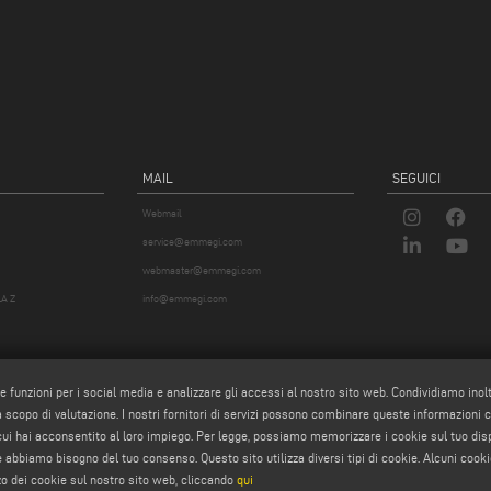
MAIL
SEGUICI
Webmail
service@emmegi.com
webmaster@emmegi.com
A Z
info@emmegi.com
re funzioni per i social media e analizzare gli accessi al nostro sito web. Condividiamo inol
 a scopo di valutazione. I nostri fornitori di servizi possono combinare queste informazioni con 
 cui hai acconsentito al loro impiego. Per legge, possiamo memorizzare i cookie sul tuo di
okie abbiamo bisogno del tuo consenso. Questo sito utilizza diversi tipi di cookie. Alcuni cooki
zo dei cookie sul nostro sito web, cliccando
qui