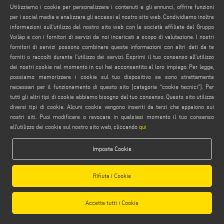
Utilizziamo i cookie per personalizzare i contenuti e gli annunci, offrire funzioni
per i social media e analizzare gli accessi al nostro sito web. Condividiamo inoltre
Attenzione, se non visualizzi correttamente il video, è
informazioni sull'utilizzo del nostro sito web con le società affiliate del Gruppo
necessario accettare i cookie social. desideri accettarli ora?
Voilàp e con i fornitori di servizi da noi incaricati a scopo di valutazione. I nostri
fornitori di servizi possono combinare queste informazioni con altri dati da te
Accetta i cookie Social
forniti o raccolti durante l'utilizzo dei servizi. Esprimi il tuo consenso all'utilizzo
dei nostri cookie nel momento in cui hai acconsentito al loro impiego. Per legge,
possiamo memorizzare i cookie sul tuo dispositivo se sono strettamente
necessari per il funzionamento di questo sito [categoria “cookie tecnici”]. Per
tutti gli altri tipi di cookie abbiamo bisogno del tuo consenso. Questo sito utilizza
diversi tipi di cookie. Alcuni cookie vengono inseriti da terzi che appaiono sui
nostri siti. Puoi modificare o revocare in qualsiasi momento il tuo consenso
all'utilizzo dei cookie sul nostro sito web, cliccando
qui
Imposta Cookie
Rifiuta i Cookie
Accetta tutti i Cookie