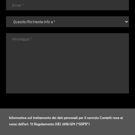
Informativa sul trattamento dei dati personali per il servizio Contatti resa ai
sensi dell’art. 13 Regolamento (UE) 2016/679 (“GDPR”)