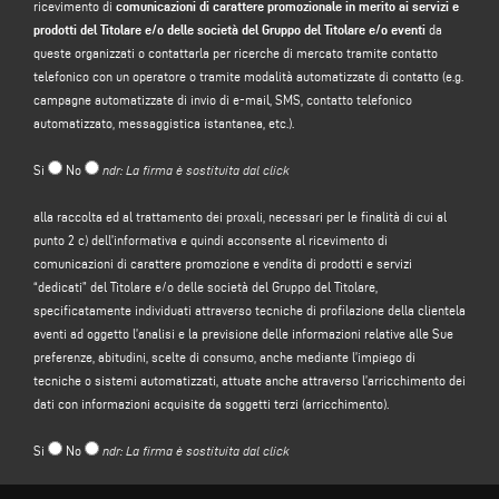
ricevimento di
comunicazioni di carattere promozionale in merito ai servizi e
“CONTATTI”
presenti sul sito web del Titolare (www.emmegi.com, il “Sito”).
prodotti del Titolare e/o delle società del Gruppo del Titolare e/o eventi
da
Il Titolare intende trattare i suoi dati personali al fine di:
queste organizzati o contattarla per ricerche di mercato tramite contatto
telefonico con un operatore o tramite modalità automatizzate di contatto (e.g.
a)
rispondere al suo messaggio o alla sua richiesta di informazioni inoltrate
campagne automatizzate di invio di e-mail, SMS, contatto telefonico
attraverso il presente form, ad esempio per ottenere informazioni su prodotti
automatizzato, messaggistica istantanea, etc.).
o servizi offerti (compreso l’invio inviti omaggio e di materiale informativo
aziendale), e per avere un preventivo, ecc.; la base giuridica per tale finalità è il
Si
No
ndr: La firma è sostituita dal click
legittimo interesse del titolare ai sensi dell’articolo 6, paragrafo 1, lettera f),
del GDPR da identificarsi nel ragionevole affidamento che l’utente si aspetti
alla raccolta ed al trattamento dei proxali, necessari per le finalità di cui al
che i suoi dati personali siano trattati dal Titolare per rispondere ad una sua
punto 2 c) dell’informativa e quindi acconsente al ricevimento di
richiesta di contatto;
comunicazioni di carattere promozione e vendita di prodotti e servizi
b)
inviarle comunicazioni di carattere promozionale in merito ai servizi e
“dedicati” del Titolare e/o delle società del Gruppo del Titolare,
prodotti del Titolare e/o delle società del Gruppo
del Titolare e/o eventi da
specificatamente individuati attraverso tecniche di profilazione della clientela
queste organizzati o contattarla per ricerche di mercato tramite contatto
aventi ad oggetto l’analisi e la previsione delle informazioni relative alle Sue
telefonico con un operatore o tramite modalità automatizzate di contatto (e.g.
preferenze, abitudini, scelte di consumo, anche mediante l’impiego di
campagne automatizzate di invio di e-mail, SMS, contatto telefonico
tecniche o sistemi automatizzati, attuate anche attraverso l’arricchimento dei
automatizzato, messaggistica istantanea, etc.); la base giuridica per il
dati con informazioni acquisite da soggetti terzi (arricchimento).
trattamento dei dati è il conferimento del suo consenso, ai sensi dell’articolo
6, paragrafo 1, lettera a), del GDPR;
Si
No
ndr: La firma è sostituita dal click
c)
promozione e vendita di prodotti e servizi “dedicati”
del Titolare e/o delle
società del Gruppo del Titolare, specificatamente individuati attraverso