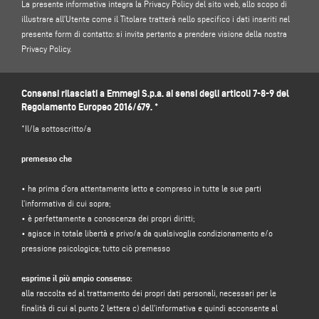
La presente informativa integra la Privacy Policy del sito web, allo scopo di
illustrare all’Utente come il Titolare tratterà nello specifico i dati inseriti nel
presente form di contatto: si invita pertanto a prendere visione della nostra
Privacy Policy.
1. TITOLARE DEL TRATTAMENTO E RESPONSABILE DELLA PROTEZIONE DEI
Consensi rilasciati a Emmegi S.p.a. ai sensi degli articoli 7-8-9 del
DATI
Regolamento Europeo 2016/679. *
Titolare del trattamento: Emmegi S.p.a., nella persona del legale
rappresentante pro tempore, con sede legale in Via Archimede, 10 - 41019 -
*Il/la sottoscritto/a
Limidi di Soliera (MO) – Italia, e-mail
info@emmegi.com
, C.F. / p. IVA
01978870366.
premesso che
Responsabile per la protezione dei dati (DPO): dott. Donato Eugenio
• ha prima d’ora attentamente letto e compreso in tutte le sue parti
Caccavella, indirizzo e-mail:
dpo.voilap@amicadpo.eu
l’informativa di cui sopra;
• è perfettamente a conoscenza dei propri diritti;
• agisce in totale libertà e privo/a da qualsivoglia condizionamento e/o
2. DATI PERSONALI TRATTATI, FINALITÀ DEL TRATTAMENTO E BASE GIURIDICA
pressione psicologica; tutto ciò premesso
Il Titolare tratterà i suoi dati personali identificativi e di contatto (quali: nome,
esprime il più ampio consenso:
cognome, ragione sociale, indirizzo, città, codice postale, provincia, stato,
alla raccolta ed al trattamento dei propri dati personali, necessari per le
indirizzo e-mail, numero di telefono) da Lei direttamente forniti mediante la
finalità di cui al punto 2 lettera c) dell’informativa e quindi acconsente al
compilazione dell’apposito form di raccolta dati presente nella sezione