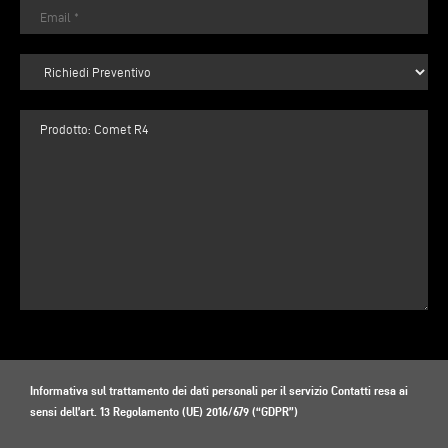
Informativa sul trattamento dei dati personali per il servizio Contatti resa ai
sensi dell’art. 13 Regolamento (UE) 2016/679 (“GDPR”)