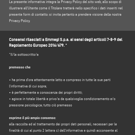
La presente informativa integra la Privacy Policy del sito web, allo scopo di
illustrare all’Utente come il Titolare tratterà nello specifico i dati inseriti nel
presente form di contatto: si invita pertanto a prendere visione della nostra
Privacy Policy.
1. TITOLARE DEL TRATTAMENTO E RESPONSABILE DELLA PROTEZIONE DEI
Consensi rilasciati a Emmegi S.p.a. ai sensi degli articoli 7-8-9 del
DATI
Regolamento Europeo 2016/679. *
Titolare del trattamento: Emmegi S.p.a., nella persona del legale
rappresentante pro tempore, con sede legale in Via Archimede, 10 - 41019 -
*Il/la sottoscritto/a
Limidi di Soliera (MO) – Italia, e-mail
info@emmegi.com
, C.F. / p. IVA
01978870366.
premesso che
Responsabile per la protezione dei dati (DPO): dott. Donato Eugenio
• ha prima d’ora attentamente letto e compreso in tutte le sue parti
Caccavella, indirizzo e-mail:
dpo.voilap@amicadpo.eu
l’informativa di cui sopra;
• è perfettamente a conoscenza dei propri diritti;
• agisce in totale libertà e privo/a da qualsivoglia condizionamento e/o
2. DATI PERSONALI TRATTATI, FINALITÀ DEL TRATTAMENTO E BASE GIURIDICA
pressione psicologica; tutto ciò premesso
Il Titolare tratterà i suoi dati personali identificativi e di contatto (quali: nome,
esprime il più ampio consenso:
cognome, ragione sociale, indirizzo, città, codice postale, provincia, stato,
alla raccolta ed al trattamento dei propri dati personali, necessari per le
indirizzo e-mail, numero di telefono) da Lei direttamente forniti mediante la
finalità di cui al punto 2 lettera c) dell’informativa e quindi acconsente al
compilazione dell’apposito form di raccolta dati presente nella sezione