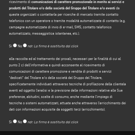
ricevimento di
comunicazioni di carattere promozionale in merito ai servizi e
“CONTATTI”
presenti sul sito web del Titolare (www.emmegi.com, il “Sito”).
prodotti del Titolare e/o delle società del Gruppo del Titolare e/o eventi
da
Il Titolare intende trattare i suoi dati personali al fine di:
queste organizzati o contattarla per ricerche di mercato tramite contatto
telefonico con un operatore o tramite modalità automatizzate di contatto (e.g.
a)
rispondere al suo messaggio o alla sua richiesta di informazioni inoltrate
campagne automatizzate di invio di e-mail, SMS, contatto telefonico
attraverso il presente form, ad esempio per ottenere informazioni su prodotti
automatizzato, messaggistica istantanea, etc.).
o servizi offerti (compreso l’invio inviti omaggio e di materiale informativo
aziendale), e per avere un preventivo, ecc.; la base giuridica per tale finalità è il
Si
No
ndr: La firma è sostituita dal click
legittimo interesse del titolare ai sensi dell’articolo 6, paragrafo 1, lettera f),
del GDPR da identificarsi nel ragionevole affidamento che l’utente si aspetti
alla raccolta ed al trattamento dei proxali, necessari per le finalità di cui al
che i suoi dati personali siano trattati dal Titolare per rispondere ad una sua
punto 2 c) dell’informativa e quindi acconsente al ricevimento di
richiesta di contatto;
comunicazioni di carattere promozione e vendita di prodotti e servizi
b)
inviarle comunicazioni di carattere promozionale in merito ai servizi e
“dedicati” del Titolare e/o delle società del Gruppo del Titolare,
prodotti del Titolare e/o delle società del Gruppo
del Titolare e/o eventi da
specificatamente individuati attraverso tecniche di profilazione della clientela
queste organizzati o contattarla per ricerche di mercato tramite contatto
aventi ad oggetto l’analisi e la previsione delle informazioni relative alle Sue
telefonico con un operatore o tramite modalità automatizzate di contatto (e.g.
preferenze, abitudini, scelte di consumo, anche mediante l’impiego di
campagne automatizzate di invio di e-mail, SMS, contatto telefonico
tecniche o sistemi automatizzati, attuate anche attraverso l’arricchimento dei
automatizzato, messaggistica istantanea, etc.); la base giuridica per il
dati con informazioni acquisite da soggetti terzi (arricchimento).
trattamento dei dati è il conferimento del suo consenso, ai sensi dell’articolo
6, paragrafo 1, lettera a), del GDPR;
Si
No
ndr: La firma è sostituita dal click
c)
promozione e vendita di prodotti e servizi “dedicati”
del Titolare e/o delle
società del Gruppo del Titolare, specificatamente individuati attraverso