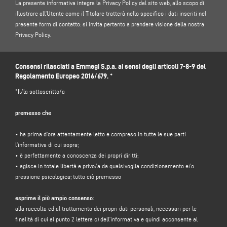
La presente informativa integra la Privacy Policy del sito web, allo scopo di
illustrare all’Utente come il Titolare tratterà nello specifico i dati inseriti nel
presente form di contatto: si invita pertanto a prendere visione della nostra
Privacy Policy.
1. TITOLARE DEL TRATTAMENTO E RESPONSABILE DELLA PROTEZIONE DEI
Consensi rilasciati a Emmegi S.p.a. ai sensi degli articoli 7-8-9 del
DATI
Regolamento Europeo 2016/679. *
Titolare del trattamento: Emmegi S.p.a., nella persona del legale
rappresentante pro tempore, con sede legale in Via Archimede, 10 - 41019 -
*Il/la sottoscritto/a
Limidi di Soliera (MO) – Italia, e-mail
info@emmegi.com
, C.F. / p. IVA
01978870366.
premesso che
Responsabile per la protezione dei dati (DPO): dott. Donato Eugenio
• ha prima d’ora attentamente letto e compreso in tutte le sue parti
Caccavella, indirizzo e-mail:
dpo.voilap@amicadpo.eu
l’informativa di cui sopra;
• è perfettamente a conoscenza dei propri diritti;
• agisce in totale libertà e privo/a da qualsivoglia condizionamento e/o
2. DATI PERSONALI TRATTATI, FINALITÀ DEL TRATTAMENTO E BASE GIURIDICA
pressione psicologica; tutto ciò premesso
Il Titolare tratterà i suoi dati personali identificativi e di contatto (quali: nome,
esprime il più ampio consenso:
cognome, ragione sociale, indirizzo, città, codice postale, provincia, stato,
alla raccolta ed al trattamento dei propri dati personali, necessari per le
indirizzo e-mail, numero di telefono) da Lei direttamente forniti mediante la
finalità di cui al punto 2 lettera c) dell’informativa e quindi acconsente al
compilazione dell’apposito form di raccolta dati presente nella sezione