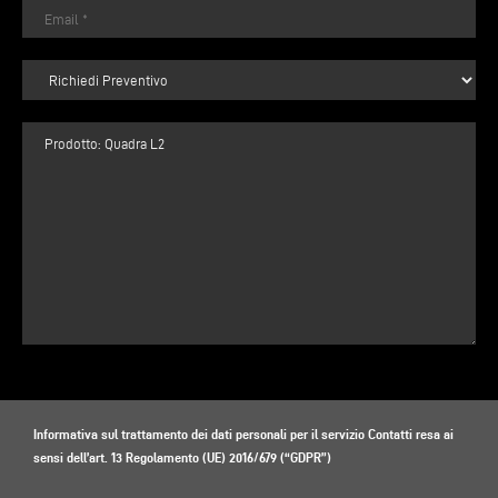
Informativa sul trattamento dei dati personali per il servizio Contatti resa ai
sensi dell’art. 13 Regolamento (UE) 2016/679 (“GDPR”)