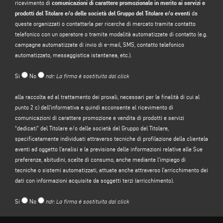
ricevimento di
comunicazioni di carattere promozionale in merito ai servizi e
“CONTATTI”
presenti sul sito web del Titolare (www.emmegi.com, il “Sito”).
prodotti del Titolare e/o delle società del Gruppo del Titolare e/o eventi
da
Il Titolare intende trattare i suoi dati personali al fine di:
queste organizzati o contattarla per ricerche di mercato tramite contatto
telefonico con un operatore o tramite modalità automatizzate di contatto (e.g.
a)
rispondere al suo messaggio o alla sua richiesta di informazioni inoltrate
campagne automatizzate di invio di e-mail, SMS, contatto telefonico
attraverso il presente form, ad esempio per ottenere informazioni su prodotti
automatizzato, messaggistica istantanea, etc.).
o servizi offerti (compreso l’invio inviti omaggio e di materiale informativo
aziendale), e per avere un preventivo, ecc.; la base giuridica per tale finalità è il
Si
No
ndr: La firma è sostituita dal click
legittimo interesse del titolare ai sensi dell’articolo 6, paragrafo 1, lettera f),
del GDPR da identificarsi nel ragionevole affidamento che l’utente si aspetti
alla raccolta ed al trattamento dei proxali, necessari per le finalità di cui al
che i suoi dati personali siano trattati dal Titolare per rispondere ad una sua
punto 2 c) dell’informativa e quindi acconsente al ricevimento di
richiesta di contatto;
comunicazioni di carattere promozione e vendita di prodotti e servizi
b)
inviarle comunicazioni di carattere promozionale in merito ai servizi e
“dedicati” del Titolare e/o delle società del Gruppo del Titolare,
prodotti del Titolare e/o delle società del Gruppo
del Titolare e/o eventi da
specificatamente individuati attraverso tecniche di profilazione della clientela
queste organizzati o contattarla per ricerche di mercato tramite contatto
aventi ad oggetto l’analisi e la previsione delle informazioni relative alle Sue
telefonico con un operatore o tramite modalità automatizzate di contatto (e.g.
preferenze, abitudini, scelte di consumo, anche mediante l’impiego di
campagne automatizzate di invio di e-mail, SMS, contatto telefonico
tecniche o sistemi automatizzati, attuate anche attraverso l’arricchimento dei
automatizzato, messaggistica istantanea, etc.); la base giuridica per il
dati con informazioni acquisite da soggetti terzi (arricchimento).
trattamento dei dati è il conferimento del suo consenso, ai sensi dell’articolo
6, paragrafo 1, lettera a), del GDPR;
Si
No
ndr: La firma è sostituita dal click
c)
promozione e vendita di prodotti e servizi “dedicati”
del Titolare e/o delle
società del Gruppo del Titolare, specificatamente individuati attraverso