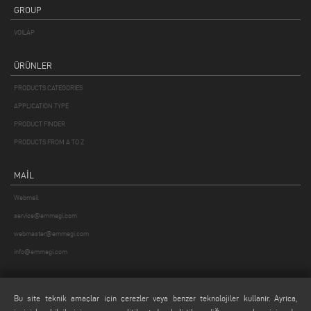
GROUP
VOILÀP
ÜRÜNLER
PRODUCTS CATEGORIES
APPLICATION TYPE
PRODUCT FINDER
PRODUCTS FROM A TO Z
MAIL
Webmail
service@emmegi.com
webmaster@emmegi.com
info@emmegi.com
FIND US ON
Bu site teknik amaçlar için çerezler veya benzer teknolojiler kullanır. Ayrıca,