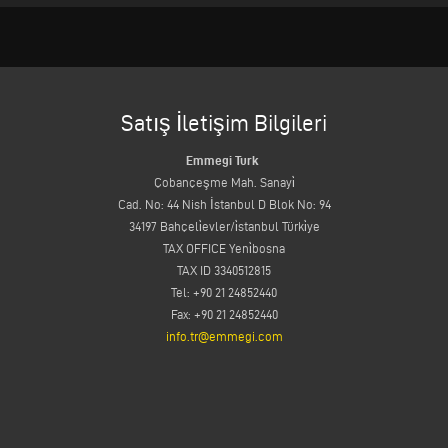
Satış İletişim Bilgileri
Emmegi Turk
Çobançeşme Mah. Sanayi̇
Cad. No: 44 Nish İstanbul D Blok No: 94
34197 Bahçeli̇evler/i̇stanbul Türki̇ye
TAX OFFICE Yeni̇bosna
TAX ID 3340512815
Tel: +90 21 24852440
Fax: +90 21 24852440
info.tr@emmegi.com