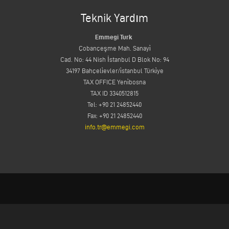
Teknik Yardım
Emmegi Turk
Çobançeşme Mah. Sanayi̇
Cad. No: 44 Nish İstanbul D Blok No: 94
34197 Bahçeli̇evler/i̇stanbul Türki̇ye
TAX OFFICE Yeni̇bosna
TAX ID 3340512815
Tel: +90 21 24852440
Fax: +90 21 24852440
info.tr@emmegi.com