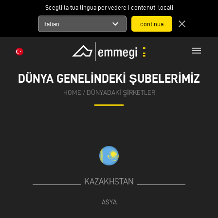
Scegli la tua lingua per vedere i contenuti locali
expand_more
close
Italian
menu
DÜNYA GENELINDEKI ŞUBELERIMIZ
HOME
/
DÜNYADAKI ŞIRKETLER
KAZAKHSTAN
ASYA