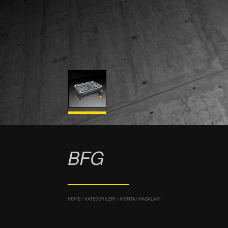
BFG
HOME
/
KATEGORILERI
/
MONTAJ MASALARI