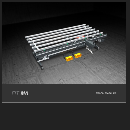
FIT
MA
MONTAJ MASALARI