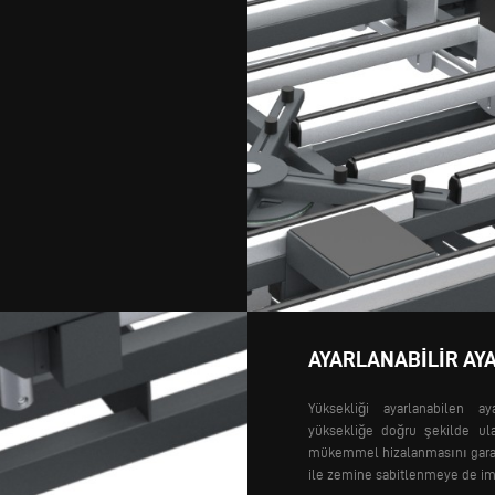
AYARLANABILIR AY
Yüksekliği ayarlanabilen ay
yüksekliğe doğru şekilde ula
mükemmel hizalanmasını garanti
ile zemine sabitlenmeye de im