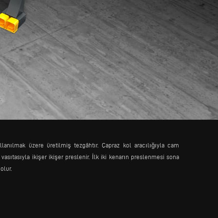
lanılmak üzere üretilmiş tezgâhtır. Çapraz kol aracılığıyla cam
vasıtasıyla ikişer ikişer preslenir. İlk iki kenarın preslenmesi sona
olur.