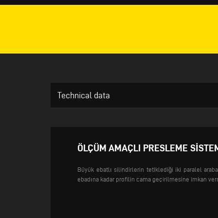
Technical data
ÖLÇÜM AMAÇLI PRESLEME SISTE
Büyük ebatlı silindirlerin tetiklediği iki paralel ara
ebadına kadar profilin cama geçirilmesine imkan ver