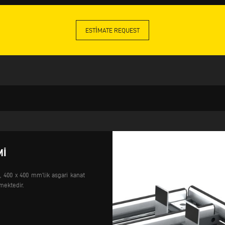
ESTIMATE REQUEST
MI
ba, 400 x 400 mm’lik asgari kanat
mektedir.