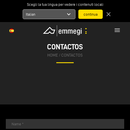
Scegli la tua lingua per vedere i contenuti locali
expand_more
close
Italian
menu
CONTACTOS
HOME
/
CONTACTOS