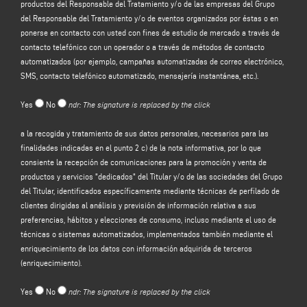
productos del Responsable del Tratamiento y/o de las empresas del Grupo
del sitio web del Responsable del tratamiento (www.emmegi.com, el "Sitio").
del Responsable del Tratamiento y/o de eventos organizados por éstas o en
El responsable del tratamiento tiene la intención de tratar sus datos
ponerse en contacto con usted con fines de estudio de mercado a través de
personales con la finalidad de:
contacto telefónico con un operador o a través de métodos de contacto
(a)
responder a su mensaje o solicitud de información
enviada a través de
automatizados (por ejemplo, campañas automatizadas de correo electrónico,
este formulario, por ejemplo, para obtener información sobre los productos o
SMS, contacto telefónico automatizado, mensajería instantánea, etc.).
servicios ofrecidos (incluido el envío de invitaciones gratuitas y material
informativo de la empresa), y para obtener una cotización, etc.; la base legal
Yes
No
ndr: The signature is replaced by the click
para este propósito es el interés legítimo del Controlador en el sentido del
artículo 6, apartado 1, letra f), del GDPR para ser identificado en la expectativa
a la recogida y tratamiento de sus datos personales, necesarios para las
razonable de que usted esperaría que sus datos personales fueran
finalidades indicadas en el punto 2 c) de la nota informativa, por lo que
procesados por el Controlador para responder a su solicitud de contacto;
consiente la recepción de comunicaciones para la promoción y venta de
(b)
enviarle comunicaciones promocionales sobre los servicios y productos
productos y servicios "dedicados" del Titular y/o de las sociedades del Grupo
del Responsable y/o las empresas del Grupo
del Responsable y/o eventos
del Titular, identificados específicamente mediante técnicas de perfilado de
organizados por ellos o ponerse en contacto con usted con fines de estudio
clientes dirigidas al análisis y previsión de información relativa a sus
de mercado mediante contacto telefónico con un operador o mediante
preferencias, hábitos y elecciones de consumo, incluso mediante el uso de
métodos de contacto automatizados (por ejemplo, campañas automatizadas
técnicas o sistemas automatizados, implementados también mediante el
de correo electrónico, SMS, contacto telefónico automatizado, mensajería
enriquecimiento de los datos con información adquirida de terceros
instantánea, etc.); la base jurídica para el tratamiento de los datos es la
(enriquecimiento).
prestación de su consentimiento, de conformidad con el artículo 6, apartado 1,
letra a), del GDPR;
Yes
No
ndr: The signature is replaced by the click
(c)
promoción y venta de productos y servicios "dedicados" del Controlador