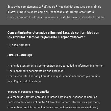
Este aviso complementa la Política de Privacidad del sitio web con el fin de
ilustrar al Usuario sobre cómo el Responsable del Tratamiento tratará
específicamente los datos introducidos en este formulario de contacto: por lo
tanto, le invitamos a leer nuestra
Política de Privacidad
.
Consentimientos otorgados a Emmegi S.p.a. de conformidad con
1. RESPONSABLE DEL TRATAMIENTO Y RESPONSABLE DE LA PROTECCIÓN DE
los artículos 7-8-9 del Reglamento Europeo 2016/679. *
DATOS
Responsable del tratamiento: Emmegi S.p.a., en la persona de su
*El abajo firmante
representante legal pro tempore, con domicilio social en Via Archimede, 10 -
41019 - Limidi di Soliera (MO) - Italia, e-mail
info@emmegi.com
, C.F. / p. IVA
CONSIDERANDO QUE
01978870366.
Responsable de la protección de datos (RPD): Dr. Donato Eugenio Caccavella,
• ha leído atentamente y comprendido en su totalidad la información anterior;
dirección de correo electrónico:
voilap@amicadpo.euz
• es plenamente consciente de sus derechos;
• actúa con total libertad y libre de cualquier condicionamiento y/o presión
2. DATOS PERSONALES TRATADOS, FINALIDAD DEL TRATAMIENTO Y BASE
psicológica; todo lo anterior
JURÍDICA
El Responsable del tratamiento tratará sus datos personales de
expresa el consenso más amplio:
identificación y de contacto (tales como: nombre, apellidos, razón social,
a la recogida y tratamiento de sus datos personales, necesarios para los
dirección, ciudad, código postal, provincia, estado, dirección de correo
fines establecidos en el punto 2, letra c), de la nota informativa y, por tanto,
electrónico, número de teléfono) facilitados directamente por usted al
consiente en recibir comunicaciones promocionales sobre los servicios y
cumplimentar el formulario de recogida de datos de la sección "
CONTACTOS"