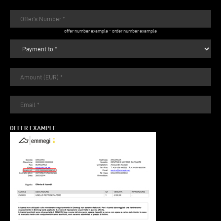
offer number example
-
order number example
OFFER EXAMPLE: