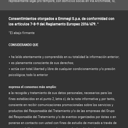
representante legal pro tempore, con domicilio social en Via Archimede, 10,
41019 Soliera (MO) - Italia, e-mail
info@emmegi.com
, CIF/NIF 01978870366.
Responsable de la protección de datos (RPD): Dr. Donato Eugenio Caccavella,
Consentimientos otorgados a Emmegi S.p.a. de conformidad con
dirección de correo electrónico:
dpo.voilap@amicadpo.eu
los artículos 7-8-9 del Reglamento Europeo 2016/679. *
2. Datos personales tratados, finalidad del tratamiento y fundamento jurídico
*El abajo firmante
El Responsable del tratamiento tratará sus datos personales de
identificación y contacto (como su nombre, apellidos, razón social, NIF, CIF,
CONSIDERANDO QUE
dirección, ciudad, código postal, provincia, estado, dirección de correo
electrónico, número de oferta/pedido) facilitados directamente por usted al
• ha leído atentamente y comprendido en su totalidad la información anterior;
cumplimentar el formulario de recogida de datos de la sección "PAYPAL" del
• es plenamente consciente de sus derechos;
sitio web del Responsable del tratamiento (www.emmegi.com, el "Sitio").
• actúa con total libertad y libre de cualquier condicionamiento y/o presión
Además, el propio Responsable del tratamiento puede llegar a disponer de
psicológica; todo lo anterior
otros datos de pago procedentes de servicios externos de procesamiento de
pagos como, por ejemplo, la dirección de facturación, los medios de pago
expresa el consenso más amplio:
utilizados, etc.
a la recogida y tratamiento de sus datos personales, necesarios para los
Los datos utilizados para el pago son adquiridos directamente por el operador
fines establecidos en el punto 2, letra c), de la nota informativa y, por tanto,
del servicio de pago solicitado sin ser procesados en modo alguno por el sitio
consiente en recibir comunicaciones promocionales sobre los servicios y
web del Titular. (
más información disponible en
la política de privacidad de
productos del Responsable del Tratamiento y/o de las empresas del Grupo
PayPal
).
del Responsable del Tratamiento y/o de eventos organizados por éstas o en
El responsable del tratamiento tiene la intención de tratar sus datos
ponerse en contacto con usted con fines de estudio de mercado a través de
personales con la finalidad de: