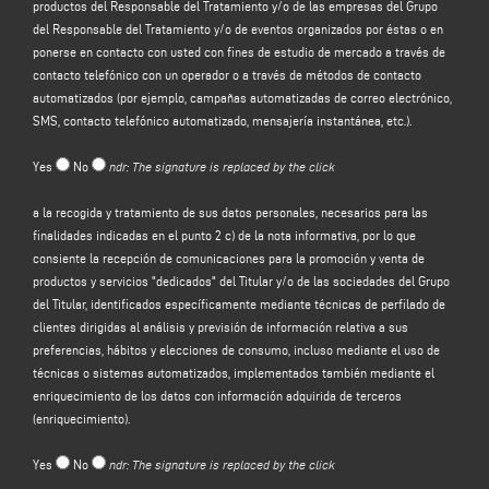
productos del Responsable del Tratamiento y/o de las empresas del Grupo
del sitio web del Responsable del tratamiento (www.emmegi.com, el "Sitio").
del Responsable del Tratamiento y/o de eventos organizados por éstas o en
El responsable del tratamiento tiene la intención de tratar sus datos
ponerse en contacto con usted con fines de estudio de mercado a través de
personales con la finalidad de:
contacto telefónico con un operador o a través de métodos de contacto
(a)
responder a su mensaje o solicitud de información
enviada a través de
automatizados (por ejemplo, campañas automatizadas de correo electrónico,
este formulario, por ejemplo, para obtener información sobre los productos o
SMS, contacto telefónico automatizado, mensajería instantánea, etc.).
servicios ofrecidos (incluido el envío de invitaciones gratuitas y material
informativo de la empresa), y para obtener una cotización, etc.; la base legal
Yes
No
ndr: The signature is replaced by the click
para este propósito es el interés legítimo del Controlador en el sentido del
artículo 6, apartado 1, letra f), del GDPR para ser identificado en la expectativa
a la recogida y tratamiento de sus datos personales, necesarios para las
razonable de que usted esperaría que sus datos personales fueran
finalidades indicadas en el punto 2 c) de la nota informativa, por lo que
procesados por el Controlador para responder a su solicitud de contacto;
consiente la recepción de comunicaciones para la promoción y venta de
(b)
enviarle comunicaciones promocionales sobre los servicios y productos
productos y servicios "dedicados" del Titular y/o de las sociedades del Grupo
del Responsable y/o las empresas del Grupo
del Responsable y/o eventos
del Titular, identificados específicamente mediante técnicas de perfilado de
organizados por ellos o ponerse en contacto con usted con fines de estudio
clientes dirigidas al análisis y previsión de información relativa a sus
de mercado mediante contacto telefónico con un operador o mediante
preferencias, hábitos y elecciones de consumo, incluso mediante el uso de
métodos de contacto automatizados (por ejemplo, campañas automatizadas
técnicas o sistemas automatizados, implementados también mediante el
de correo electrónico, SMS, contacto telefónico automatizado, mensajería
enriquecimiento de los datos con información adquirida de terceros
instantánea, etc.); la base jurídica para el tratamiento de los datos es la
(enriquecimiento).
prestación de su consentimiento, de conformidad con el artículo 6, apartado 1,
letra a), del GDPR;
Yes
No
ndr: The signature is replaced by the click
(c)
promoción y venta de productos y servicios "dedicados" del Controlador