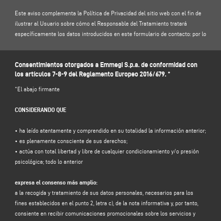
Este aviso complementa la Política de Privacidad del sitio web con el fin de
ilustrar al Usuario sobre cómo el Responsable del Tratamiento tratará
específicamente los datos introducidos en este formulario de contacto: por lo
tanto, le invitamos a leer nuestra
Política de Privacidad
.
Consentimientos otorgados a Emmegi S.p.a. de conformidad con
1. RESPONSABLE DEL TRATAMIENTO Y RESPONSABLE DE LA PROTECCIÓN DE
los artículos 7-8-9 del Reglamento Europeo 2016/679. *
DATOS
Responsable del tratamiento: Emmegi S.p.a., en la persona de su
*El abajo firmante
representante legal pro tempore, con domicilio social en Via Archimede, 10 -
41019 - Limidi di Soliera (MO) - Italia, e-mail
info@emmegi.com
, C.F. / p. IVA
CONSIDERANDO QUE
01978870366.
Responsable de la protección de datos (RPD): Dr. Donato Eugenio Caccavella,
• ha leído atentamente y comprendido en su totalidad la información anterior;
dirección de correo electrónico:
voilap@amicadpo.euz
• es plenamente consciente de sus derechos;
• actúa con total libertad y libre de cualquier condicionamiento y/o presión
2. DATOS PERSONALES TRATADOS, FINALIDAD DEL TRATAMIENTO Y BASE
psicológica; todo lo anterior
JURÍDICA
El Responsable del tratamiento tratará sus datos personales de
expresa el consenso más amplio:
identificación y de contacto (tales como: nombre, apellidos, razón social,
a la recogida y tratamiento de sus datos personales, necesarios para los
dirección, ciudad, código postal, provincia, estado, dirección de correo
fines establecidos en el punto 2, letra c), de la nota informativa y, por tanto,
electrónico, número de teléfono) facilitados directamente por usted al
consiente en recibir comunicaciones promocionales sobre los servicios y
cumplimentar el formulario de recogida de datos de la sección "
CONTACTOS"