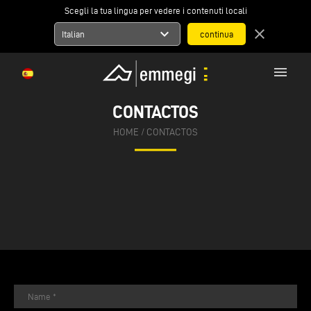
Scegli la tua lingua per vedere i contenuti locali
expand_more
close
Italian
menu
CONTACTOS
HOME
/
CONTACTOS