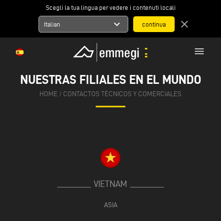
Scegli la tua lingua per vedere i contenuti locali
expand_more
close
Italian
menu
NUESTRAS FILIALES EN EL MUNDO
HOME
/
CONTACTOS TÉCNICOS Y COMERCIALES
VIETNAM
ASIA