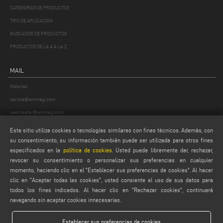
CATEGORIAS DE PRODUCTOS
TIPO DE APLICACION
BUSCADOR DE PRODUCTOS
PRODUCTOS DE LA A A LA Z
MAIL
Webmail
service@emmegi.com
webmaster@emmegi.com
info@emmegi.com
Este sitio utiliza cookies o tecnologías similares con fines técnicos. Además, con
su consentimiento, su información también puede ser utilizada para otros fines
ENCUÉNTRANOS EN
especificados en la
política de cookies
. Usted puede libremente dar, rechazar,
revocar su consentimiento o personalizar sus preferencias en cualquier
momento, haciendo clic en el "Establecer sus preferencias de cookies". Al hacer
clic en "Aceptar todas las cookies", usted consiente el uso de sus datos para
todos los fines indicados. Al hacer clic en "Rechazar cookies", continuará
LEGALES
navegando sin aceptar cookies innecesarias.
PRIVACY POLICY
LEGAL NOTES
Establecer sus preferencias de cookies