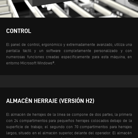
CONTROL
El panel de control, ergonómico y extremadamente avanzado, utiliza una
pantalla táctil y un software completamente personalizado y con
numerosas funciones creadas específicamente para esta máquina, en
entorno Microsoft Windows®.
ALMACÉN HERRAJE (VERSIÓN H2)
El almacén de herrajes de la línea se compone de dos partes, la primera
con 24 compartimentos para pequeños herrajes colocados debajo de la
superficie de trabajo; el segundo con 70 compartimentos para herrajes
largos, situado en el almacén superior, delante del operador. El almacén