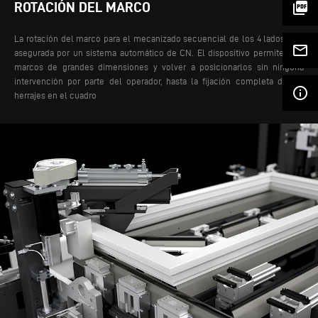
picture_as_pdf
ROTACIÓN DEL MARCO
La rotación del marco para el mecanizado secuencial de los 4 lados está
mail_outline
asegurada por un sistema automático de CN. El dispositivo permite girar
marcos de grandes dimensiones y volver a posicionarlos sin ninguna
intervención por parte del operador, hasta la fijación completa de los
info_outline
herrajes en el cuadro