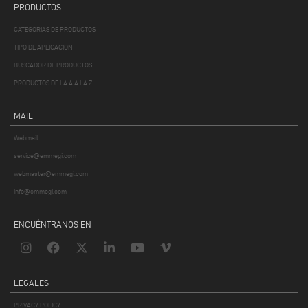
PRODUCTOS
CATEGORIAS DE PRODUCTOS
TIPO DE APLICACION
BUSCADOR DE PRODUCTOS
PRODUCTOS DE LA A A LA Z
MAIL
Webmail
service@emmegi.com
webmaster@emmegi.com
info@emmegi.com
ENCUÉNTRANOS EN
LEGALES
PRIVACY POLICY