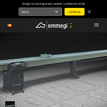
Scegli la tua lingua per vedere i contenuti locali
expand_more
close
Italian
menu