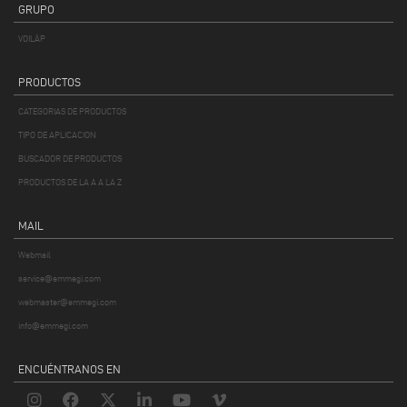
GRUPO
VOILÀP
PRODUCTOS
CATEGORIAS DE PRODUCTOS
TIPO DE APLICACION
BUSCADOR DE PRODUCTOS
PRODUCTOS DE LA A A LA Z
MAIL
Webmail
service@emmegi.com
webmaster@emmegi.com
info@emmegi.com
ENCUÉNTRANOS EN