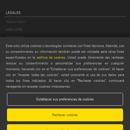
LEGALES
PRIVACY POLICY
LEGAL NOTES
COOKIE POLICY
GENERAL TERMS AND CONDITIONS OF SALE
Este sitio utiliza cookies o tecnologías similares con fines técnicos. Además, con
su consentimiento, su información también puede ser utilizada para otros fines
CONDICIONES GENERALES DE DISTRIBUCIÓN
especificados en la
política de cookies
. Usted puede libremente dar, rechazar,
AJUSTES DE COOKIES
revocar su consentimiento o personalizar sus preferencias en cualquier
momento, haciendo clic en el "Establecer sus preferencias de cookies". Al hacer
clic en "Aceptar todas las cookies", usted consiente el uso de sus datos para
todos los fines indicados. Al hacer clic en "Rechazar cookies", continuará
navegando sin aceptar cookies innecesarias.
Establecer sus preferencias de cookies
Emmegi S.p.a. - Via Archimede, 10 - 41019 - Limidi di Soliera (MO) - ITALY -
tel +39 059 895411
- P.Iva/C.Fisc 01978870366
Rechazar cookies
Capitale Sociale € 2.080.000,00 i.v. - Nr. Identificazione I.V.A. IT 01978870366 - R.I.
Modena 01978870366 - R.E.A Modena 256411