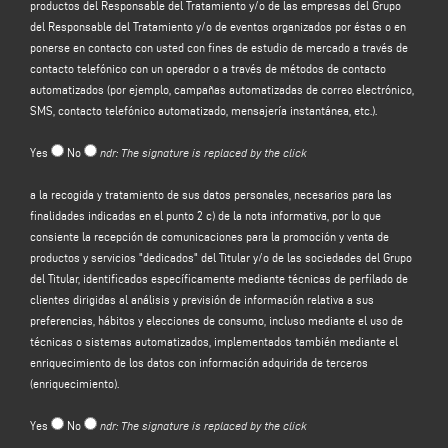
productos del Responsable del Tratamiento y/o de las empresas del Grupo
del sitio web del Responsable del tratamiento (www.emmegi.com, el "Sitio").
del Responsable del Tratamiento y/o de eventos organizados por éstas o en
El responsable del tratamiento tiene la intención de tratar sus datos
ponerse en contacto con usted con fines de estudio de mercado a través de
personales con la finalidad de:
contacto telefónico con un operador o a través de métodos de contacto
(a)
responder a su mensaje o solicitud de información
enviada a través de
automatizados (por ejemplo, campañas automatizadas de correo electrónico,
este formulario, por ejemplo, para obtener información sobre los productos o
SMS, contacto telefónico automatizado, mensajería instantánea, etc.).
servicios ofrecidos (incluido el envío de invitaciones gratuitas y material
informativo de la empresa), y para obtener una cotización, etc.; la base legal
Yes
No
ndr: The signature is replaced by the click
para este propósito es el interés legítimo del Controlador en el sentido del
artículo 6, apartado 1, letra f), del GDPR para ser identificado en la expectativa
a la recogida y tratamiento de sus datos personales, necesarios para las
razonable de que usted esperaría que sus datos personales fueran
finalidades indicadas en el punto 2 c) de la nota informativa, por lo que
procesados por el Controlador para responder a su solicitud de contacto;
consiente la recepción de comunicaciones para la promoción y venta de
(b)
enviarle comunicaciones promocionales sobre los servicios y productos
productos y servicios "dedicados" del Titular y/o de las sociedades del Grupo
del Responsable y/o las empresas del Grupo
del Responsable y/o eventos
del Titular, identificados específicamente mediante técnicas de perfilado de
organizados por ellos o ponerse en contacto con usted con fines de estudio
clientes dirigidas al análisis y previsión de información relativa a sus
de mercado mediante contacto telefónico con un operador o mediante
preferencias, hábitos y elecciones de consumo, incluso mediante el uso de
métodos de contacto automatizados (por ejemplo, campañas automatizadas
técnicas o sistemas automatizados, implementados también mediante el
de correo electrónico, SMS, contacto telefónico automatizado, mensajería
enriquecimiento de los datos con información adquirida de terceros
instantánea, etc.); la base jurídica para el tratamiento de los datos es la
(enriquecimiento).
prestación de su consentimiento, de conformidad con el artículo 6, apartado 1,
letra a), del GDPR;
Yes
No
ndr: The signature is replaced by the click
(c)
promoción y venta de productos y servicios "dedicados" del Controlador