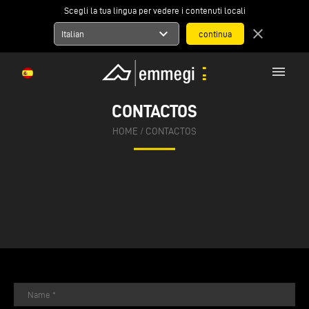
Scegli la tua lingua per vedere i contenuti locali
expand_more
close
Italian
menu
CONTACTOS
HOME
/
CONTACTOS