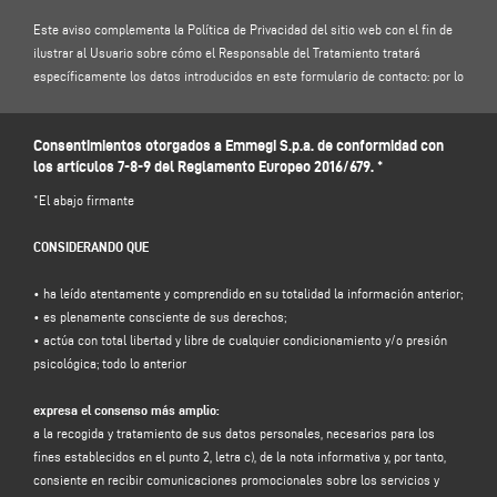
Este aviso complementa la Política de Privacidad del sitio web con el fin de
ilustrar al Usuario sobre cómo el Responsable del Tratamiento tratará
específicamente los datos introducidos en este formulario de contacto: por lo
tanto, le invitamos a leer nuestra
Política de Privacidad
.
Consentimientos otorgados a Emmegi S.p.a. de conformidad con
1. RESPONSABLE DEL TRATAMIENTO Y RESPONSABLE DE LA PROTECCIÓN DE
los artículos 7-8-9 del Reglamento Europeo 2016/679. *
DATOS
Responsable del tratamiento: Emmegi S.p.a., en la persona de su
*El abajo firmante
representante legal pro tempore, con domicilio social en Via Archimede, 10 -
41019 - Limidi di Soliera (MO) - Italia, e-mail
info@emmegi.com
, C.F. / p. IVA
CONSIDERANDO QUE
01978870366.
Responsable de la protección de datos (RPD): Dr. Donato Eugenio Caccavella,
• ha leído atentamente y comprendido en su totalidad la información anterior;
dirección de correo electrónico:
voilap@amicadpo.euz
• es plenamente consciente de sus derechos;
• actúa con total libertad y libre de cualquier condicionamiento y/o presión
2. DATOS PERSONALES TRATADOS, FINALIDAD DEL TRATAMIENTO Y BASE
psicológica; todo lo anterior
JURÍDICA
El Responsable del tratamiento tratará sus datos personales de
expresa el consenso más amplio:
identificación y de contacto (tales como: nombre, apellidos, razón social,
a la recogida y tratamiento de sus datos personales, necesarios para los
dirección, ciudad, código postal, provincia, estado, dirección de correo
fines establecidos en el punto 2, letra c), de la nota informativa y, por tanto,
electrónico, número de teléfono) facilitados directamente por usted al
consiente en recibir comunicaciones promocionales sobre los servicios y
cumplimentar el formulario de recogida de datos de la sección "
CONTACTOS"