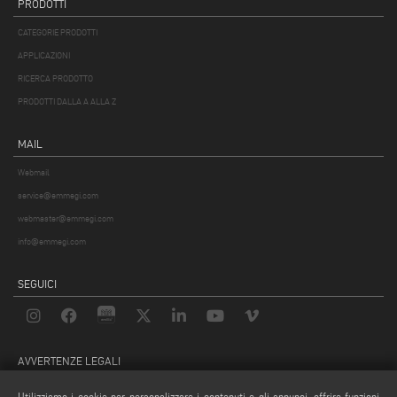
PRODOTTI
CATEGORIE PRODOTTI
APPLICAZIONI
RICERCA PRODOTTO
PRODOTTI DALLA A ALLA Z
MAIL
Webmail
service@emmegi.com
webmaster@emmegi.com
info@emmegi.com
SEGUICI
AVVERTENZE LEGALI
PRIVACY POLICY
Utilizziamo i cookie per personalizzare i contenuti e gli annunci, offrire funzioni