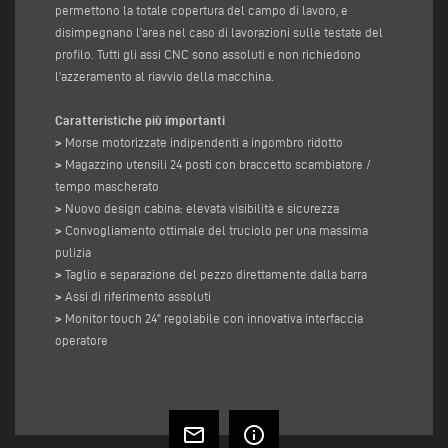
permettono la totale copertura del campo di lavoro, e
disimpegnano l’area nel caso di lavorazioni sulle testate del
profilo. Tutti gli assi CNC sono assoluti e non richiedono
l’azzeramento al riavvio della macchina.
Caratteristiche più importanti
>
Morse motorizzate indipendenti a ingombro ridotto
>
Magazzino utensili 24 posti con braccetto scambiatore /
tempo mascherato
>
Nuovo design cabina: elevata visibilità e sicurezza
>
Convogliamento ottimale del truciolo per una massima
pulizia
>
Taglio e separazione del pezzo direttamente dalla barra
>
Assi di riferimento assoluti
>
Monitor touch 24" regolabile con innovativa interfaccia
operatore
mail_outline
info_outline