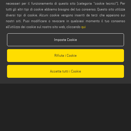
necessari per il funzionamento di questo sito [categoria “cookie tecnici”]. Per
AVVERTENZE LEGALI
tutti gli altri tipi di cookie abbiamo bisogno del tuo consenso. Questo sito utilizza
diversi tipi di cookie. Alcuni cookie vengono inseriti da terzi che appaiono sui
PRIVACY POLICY
nostri siti. Puoi modificare o revocare in qualsiasi momento il tuo consenso
NOTE LEGALI
all'utilizzo dei cookie sul nostro sito web, cliccando
qui
COMPLIANCE
Imposta Cookie
COOKIE POLICY
CONDIZIONI GENERALI DI VENDITA
Rifiuta i Cookie
IMPOSTAZIONE COOKIES
CONDIZIONI GENERALI DI DISTRIBUZIONE
Accetta tutti i Cookie
Emmegi S.p.a. - Via Archimede, 10 - 41019 - Limidi di Soliera (MO) - ITALY -
tel +39 059 895411
- P.Iva/C.Fisc 01978870366
Capitale Sociale € 2.080.000,00 i.v. - Nr. Identificazione I.V.A. IT 01978870366 - R.I.
Modena 01978870366 - R.E.A Modena 256411