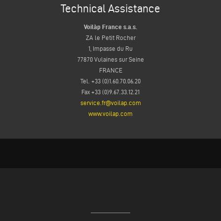
Technical Assistance
Voilàp France s.a.s.
ZA le Petit Rocher
1, Impasse du Ru
77870 Vulaines sur Seine
FRANCE
Tel. +33 (0)1.60.70.06.20
Fax +33 (0)9.67.33.12.21
service.fr@voilap.com
www.voilap.com