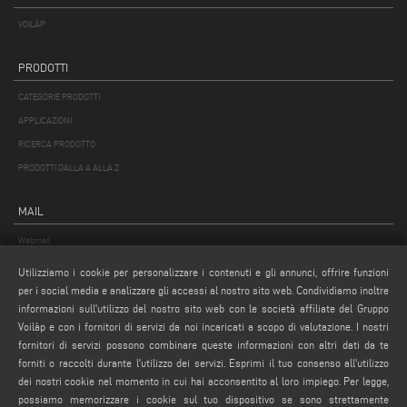
VOILÀP
PRODOTTI
CATEGORIE PRODOTTI
APPLICAZIONI
RICERCA PRODOTTO
PRODOTTI DALLA A ALLA Z
MAIL
Webmail
service@emmegi.com
Utilizziamo i cookie per personalizzare i contenuti e gli annunci, offrire funzioni
webmaster@emmegi.com
per i social media e analizzare gli accessi al nostro sito web. Condividiamo inoltre
informazioni sull'utilizzo del nostro sito web con le società affiliate del Gruppo
info@emmegi.com
Voilàp e con i fornitori di servizi da noi incaricati a scopo di valutazione. I nostri
fornitori di servizi possono combinare queste informazioni con altri dati da te
SEGUICI
forniti o raccolti durante l'utilizzo dei servizi. Esprimi il tuo consenso all'utilizzo
dei nostri cookie nel momento in cui hai acconsentito al loro impiego. Per legge,
possiamo memorizzare i cookie sul tuo dispositivo se sono strettamente