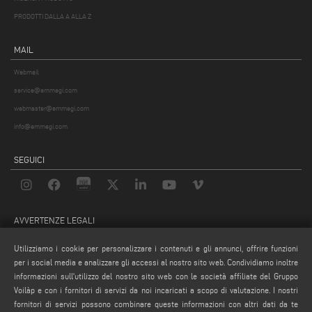
PRODOTTI DALLA A ALLA Z
MAIL
Webmail
service@emmegi.com
webmaster@emmegi.com
info@emmegi.com
SEGUICI
AVVERTENZE LEGALI
PRIVACY POLICY
Utilizziamo i cookie per personalizzare i contenuti e gli annunci, offrire funzioni
NOTE LEGALI
per i social media e analizzare gli accessi al nostro sito web. Condividiamo inoltre
informazioni sull'utilizzo del nostro sito web con le società affiliate del Gruppo
COMPLIANCE
Voilàp e con i fornitori di servizi da noi incaricati a scopo di valutazione. I nostri
COOKIE POLICY
fornitori di servizi possono combinare queste informazioni con altri dati da te