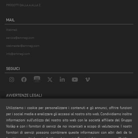
PRODOTTI DALLA A ALLA Z
MAIL
Webmail
service@emmegi.com
webmaster@emmegi.com
info@emmegi.com
SEGUICI
AVVERTENZE LEGALI
PRIVACY POLICY
Utilizziamo i cookie per personalizzare i contenuti e gli annunci, offrire funzioni
NOTE LEGALI
per i social media e analizzare gli accessi al nostro sito web. Condividiamo inoltre
informazioni sull'utilizzo del nostro sito web con le società affiliate del Gruppo
COMPLIANCE
Voilàp e con i fornitori di servizi da noi incaricati a scopo di valutazione. I nostri
COOKIE POLICY
fornitori di servizi possono combinare queste informazioni con altri dati da te
CONDIZIONI GENERALI DI VENDITA