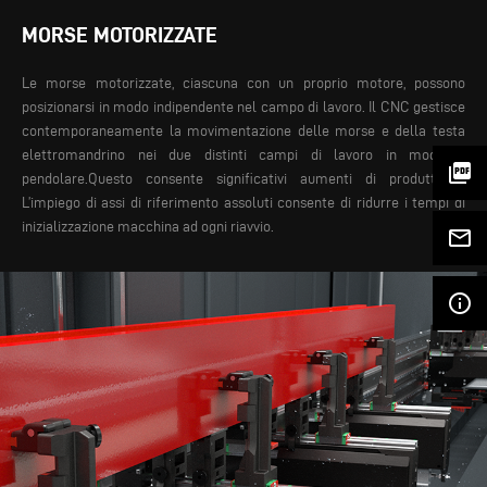
MORSE MOTORIZZATE
Le morse motorizzate, ciascuna con un proprio motore, possono
posizionarsi in modo indipendente nel campo di lavoro. Il CNC gestisce
contemporaneamente la movimentazione delle morse e della testa
elettromandrino nei due distinti campi di lavoro in modalità
picture_as_pdf
pendolare.Questo consente significativi aumenti di produttività.
L’impiego di assi di riferimento assoluti consente di ridurre i tempi di
inizializzazione macchina ad ogni riavvio.
mail_outline
info_outline