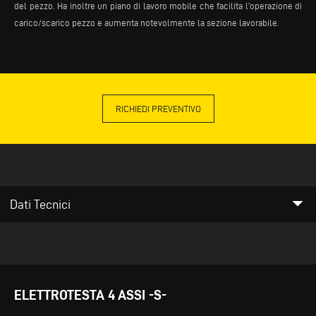
del pezzo. Ha inoltre un piano di lavoro mobile che facilita l’operazione di
carico/scarico pezzo e aumenta notevolmente la sezione lavorabile.
RICHIEDI PREVENTIVO
arrow_drop_down
Dati Tecnici
ELETTROTESTA 4 ASSI -S-