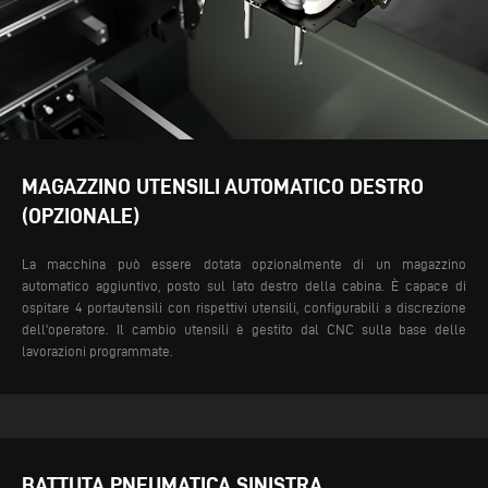
MAGAZZINO UTENSILI AUTOMATICO DESTRO
(OPZIONALE)
La macchina può essere dotata opzionalmente di un magazzino
automatico aggiuntivo, posto sul lato destro della cabina. È capace di
ospitare 4 portautensili con rispettivi utensili, configurabili a discrezione
dell'operatore. Il cambio utensili è gestito dal CNC sulla base delle
lavorazioni programmate.
BATTUTA PNEUMATICA SINISTRA