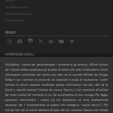
Webmail
service@emmegi.com
webmaster@emmegi.com
info@emmegi.com
SEGUICI
AVVERTENZE LEGALI
PRIVACY POLICY
Utilizziamo i cookie per personalizzare i contenuti e gli annunci, offrire funzioni
NOTE LEGALI
per i social media e analizzare gli accessi al nostro sito web. Condividiamo inoltre
informazioni sull'utilizzo del nostro sito web con le società affiliate del Gruppo
COMPLIANCE
Voilàp e con i fornitori di servizi da noi incaricati a scopo di valutazione. I nostri
COOKIE POLICY
fornitori di servizi possono combinare queste informazioni con altri dati da te
CONDIZIONI GENERALI DI VENDITA
forniti o raccolti durante l'utilizzo dei servizi. Esprimi il tuo consenso all'utilizzo
dei nostri cookie nel momento in cui hai acconsentito al loro impiego. Per legge,
IMPOSTAZIONE COOKIES
possiamo memorizzare i cookie sul tuo dispositivo se sono strettamente
CONDIZIONI GENERALI DI DISTRIBUZIONE
necessari per il funzionamento di questo sito [categoria “cookie tecnici”]. Per
tutti gli altri tipi di cookie abbiamo bisogno del tuo consenso. Questo sito utilizza