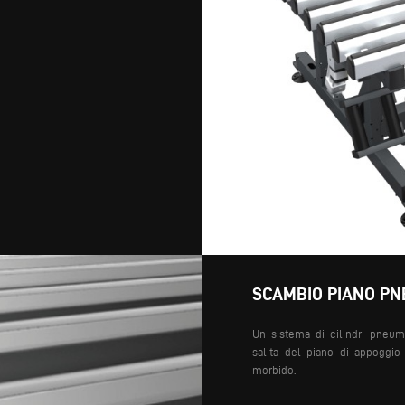
SCAMBIO PIANO PN
Un sistema di cilindri pneum
salita del piano di appoggio
morbido.