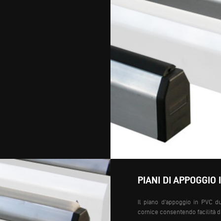
PIANI DI APPOGGIO
Il piano d’appoggio in PVC du
cornice consentendo facilità 