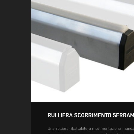
RULLIERA SCORRIMENTO SERRA
Una rulliera ribaltabile a movimentazione manual