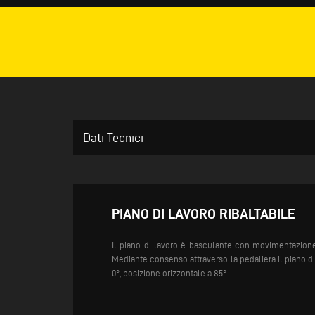
Dati Tecnici
PIANO DI LAVORO RIBALTABILE
Il piano di lavoro è basculante con movimentazi
Mediante consenso attraverso la pedaliera il piano di
0°, posizione orizzontale a 85°.