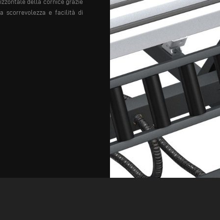
izzontale della cornice grazie
a scorrevolezza e facilità di