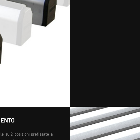
MENTO
e su 2 posizioni prefissate a