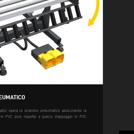
EUMATICO
atici opera lo scambio pneumatico assicurando la
 in PVC duro rispetto a quello d’appoggio in PVC