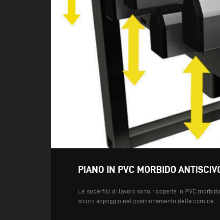
PIANO IN PVC MORBIDO ANTISCIV
Le superfici di lavoro sono ricoperte in PVC morbido
sicuro appoggio nel posizionamento della cornice.