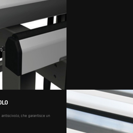
OLO
 antiscivolo, che garantisce un