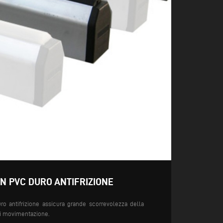
 IN PVC DURO ANTIFRIZIONE
ro antifrizione assicura grande scorrevolezza della
di movimentazione.