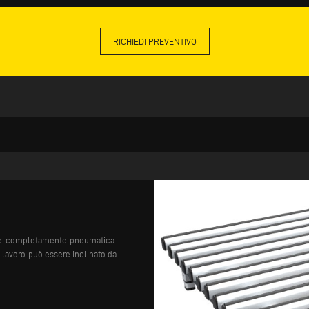
RICHIEDI PREVENTIVO
one completamente pneumatica.
 lavoro può essere inclinato da