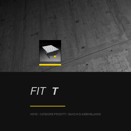
FIT
T
HOME
/
CATEGORIE PRODOTTI
/
BANCHI DI ASSEMBLAGGIO