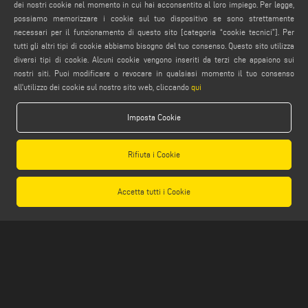
dei nostri cookie nel momento in cui hai acconsentito al loro impiego. Per legge,
service@emmegi.com
possiamo memorizzare i cookie sul tuo dispositivo se sono strettamente
webmaster@emmegi.com
necessari per il funzionamento di questo sito [categoria “cookie tecnici”]. Per
tutti gli altri tipi di cookie abbiamo bisogno del tuo consenso. Questo sito utilizza
info@emmegi.com
diversi tipi di cookie. Alcuni cookie vengono inseriti da terzi che appaiono sui
nostri siti. Puoi modificare o revocare in qualsiasi momento il tuo consenso
SEGUICI
all'utilizzo dei cookie sul nostro sito web, cliccando
qui
Imposta Cookie
AVVERTENZE LEGALI
Rifiuta i Cookie
PRIVACY POLICY
NOTE LEGALI
Accetta tutti i Cookie
COMPLIANCE
COOKIE POLICY
CONDIZIONI GENERALI DI VENDITA
IMPOSTAZIONE COOKIES
CONDIZIONI GENERALI DI DISTRIBUZIONE