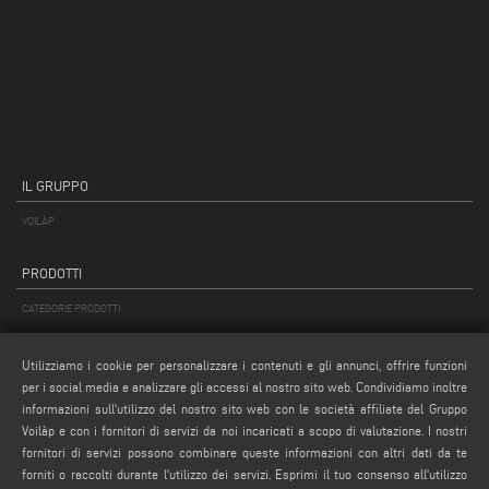
IL GRUPPO
VOILÀP
PRODOTTI
CATEGORIE PRODOTTI
APPLICAZIONI
Utilizziamo i cookie per personalizzare i contenuti e gli annunci, offrire funzioni
RICERCA PRODOTTO
per i social media e analizzare gli accessi al nostro sito web. Condividiamo inoltre
PRODOTTI DALLA A ALLA Z
informazioni sull'utilizzo del nostro sito web con le società affiliate del Gruppo
Voilàp e con i fornitori di servizi da noi incaricati a scopo di valutazione. I nostri
MAIL
fornitori di servizi possono combinare queste informazioni con altri dati da te
forniti o raccolti durante l'utilizzo dei servizi. Esprimi il tuo consenso all'utilizzo
Webmail