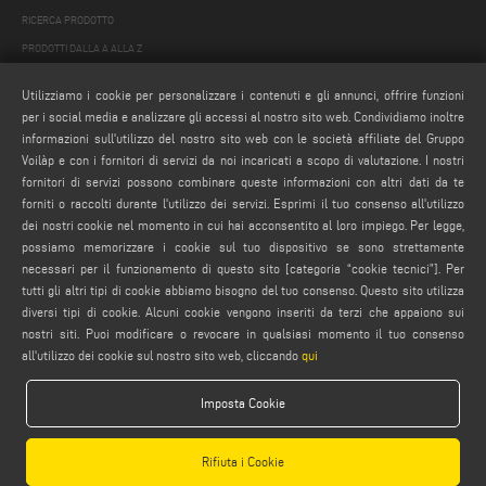
RICERCA PRODOTTO
PRODOTTI DALLA A ALLA Z
Utilizziamo i cookie per personalizzare i contenuti e gli annunci, offrire funzioni
MAIL
per i social media e analizzare gli accessi al nostro sito web. Condividiamo inoltre
Webmail
informazioni sull'utilizzo del nostro sito web con le società affiliate del Gruppo
Voilàp e con i fornitori di servizi da noi incaricati a scopo di valutazione. I nostri
service@emmegi.com
fornitori di servizi possono combinare queste informazioni con altri dati da te
webmaster@emmegi.com
forniti o raccolti durante l'utilizzo dei servizi. Esprimi il tuo consenso all'utilizzo
info@emmegi.com
dei nostri cookie nel momento in cui hai acconsentito al loro impiego. Per legge,
possiamo memorizzare i cookie sul tuo dispositivo se sono strettamente
necessari per il funzionamento di questo sito [categoria “cookie tecnici”]. Per
SEGUICI
tutti gli altri tipi di cookie abbiamo bisogno del tuo consenso. Questo sito utilizza
diversi tipi di cookie. Alcuni cookie vengono inseriti da terzi che appaiono sui
nostri siti. Puoi modificare o revocare in qualsiasi momento il tuo consenso
all'utilizzo dei cookie sul nostro sito web, cliccando
qui
AVVERTENZE LEGALI
PRIVACY POLICY
Imposta Cookie
NOTE LEGALI
COMPLIANCE
Rifiuta i Cookie
COOKIE POLICY