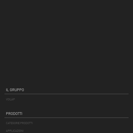
IL GRUPPO
VOILÀP
PRODOTTI
CATEGORIE PRODOTTI
APPLICAZIONI