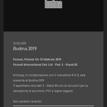
12/02/2019
Budma 2019
Poznan, Polonia 12> 15 febbraio 2019
Poznań International Fair Ltd - Pad. 5 - Stand 85
Emmegi, in collaborazione con il rivenditore R & D, sarà
presente al Budma 2019.
Ti aspettiamo alla Hall 5 - Stand 85 con le soluzioni per la
lavorazione di alluminio, PVC e leghe leggere.
Non perdere l'evento!