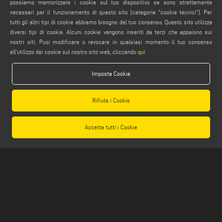
possiamo memorizzare i cookie sul tuo dispositivo se sono strettamente
service@emmegi.com
necessari per il funzionamento di questo sito [categoria “cookie tecnici”]. Per
webmaster@emmegi.com
tutti gli altri tipi di cookie abbiamo bisogno del tuo consenso. Questo sito utilizza
info@emmegi.com
diversi tipi di cookie. Alcuni cookie vengono inseriti da terzi che appaiono sui
nostri siti. Puoi modificare o revocare in qualsiasi momento il tuo consenso
SEGUICI
all'utilizzo dei cookie sul nostro sito web, cliccando
qui
Imposta Cookie
AVVERTENZE LEGALI
Rifiuta i Cookie
PRIVACY POLICY
NOTE LEGALI
Accetta tutti i Cookie
COMPLIANCE
COOKIE POLICY
CONDIZIONI GENERALI DI VENDITA
IMPOSTAZIONE COOKIES
CONDIZIONI GENERALI DI DISTRIBUZIONE