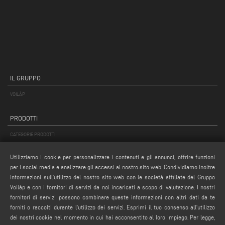
IL GRUPPO
VOILÀP
PRODOTTI
CATEGORIE PRODOTTI
APPLICAZIONI
Utilizziamo i cookie per personalizzare i contenuti e gli annunci, offrire funzioni
RICERCA PRODOTTO
per i social media e analizzare gli accessi al nostro sito web. Condividiamo inoltre
PRODOTTI DALLA A ALLA Z
informazioni sull'utilizzo del nostro sito web con le società affiliate del Gruppo
Voilàp e con i fornitori di servizi da noi incaricati a scopo di valutazione. I nostri
fornitori di servizi possono combinare queste informazioni con altri dati da te
MAIL
forniti o raccolti durante l'utilizzo dei servizi. Esprimi il tuo consenso all'utilizzo
Webmail
dei nostri cookie nel momento in cui hai acconsentito al loro impiego. Per legge,