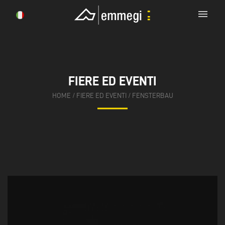
menu
FIERE ED EVENTI
HOME
/
FIERE ED EVENTI
/
FENSTERBAU