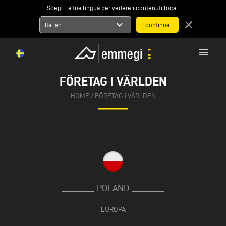
Scegli la tua lingua per vedere i contenuti locali
expand_more
close
Italian
menu
FÖRETAG I VÄRLDEN
HOME
/
FÖRETAG I VÄRLDEN
POLAND
EUROPA