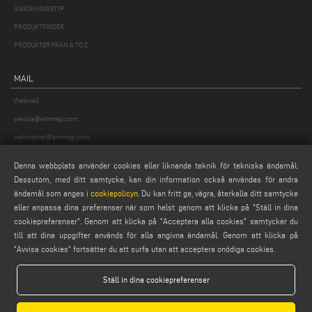
ANSÖKNINGSTYP
PRODUKTFINDER
PRODUKTER FRÅN A TO Z
MAIL
Webmail
service@emmegi.com
webmaster@emmegi.com
info@emmegi.com
Denna webbplats använder cookies eller liknande teknik för tekniska ändamål.
Dessutom, med ditt samtycke, kan din information också användas för andra
HITTA OSS PÅ
ändamål som anges i
cookiepolicyn
. Du kan fritt ge, vägra, återkalla ditt samtycke
eller anpassa dina preferenser när som helst genom att klicka på "Ställ in dina
cookiepreferenser". Genom att klicka på "Acceptera alla cookies" samtycker du
till att dina uppgifter används för alla angivna ändamål. Genom att klicka på
LEGALS
"Avvisa cookies" fortsätter du att surfa utan att acceptera onödiga cookies.
PRIVACY POLICY
Ställ in dina cookiepreferenser
LEGAL NOTES
COOKIE POLICY