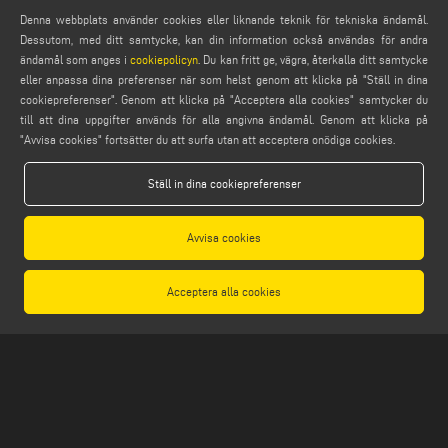
Webmail
Denna webbplats använder cookies eller liknande teknik för tekniska ändamål.
service@emmegi.com
Dessutom, med ditt samtycke, kan din information också användas för andra
webmaster@emmegi.com
ändamål som anges i
cookiepolicyn
. Du kan fritt ge, vägra, återkalla ditt samtycke
eller anpassa dina preferenser när som helst genom att klicka på "Ställ in dina
info@emmegi.com
cookiepreferenser". Genom att klicka på "Acceptera alla cookies" samtycker du
till att dina uppgifter används för alla angivna ändamål. Genom att klicka på
HITTA OSS PÅ
"Avvisa cookies" fortsätter du att surfa utan att acceptera onödiga cookies.
Ställ in dina cookiepreferenser
LEGALS
Avvisa cookies
PRIVACY POLICY
LEGAL NOTES
Acceptera alla cookies
COOKIE POLICY
GENERAL TERMS AND CONDITIONS OF SALE
ALLMÄNNA DISTRIBUTIONSVILLKOR
COOKIES-INSTÄLLNINGAR