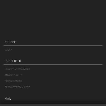
GRUPPE
VOILÀP
PRODUKTER
PRODUKTER KATEGORIER
ANSÖKNINGSTYP
PRODUKTFINDER
PRODUKTER FRÅN A TO Z
MAIL