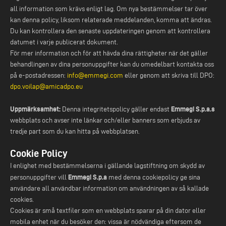
all information som krävs enligt lag. Om nya bestämmelser tar över
kan denna policy, liksom relaterade meddelanden, komma att ändras.
Du kan kontrollera den senaste uppdateringen genom att kontrollera
datumet i varje publicerat dokument.
För mer information och för att hävda dina rättigheter när det gäller
behandlingen av dina personuppgifter kan du omedelbart kontakta oss
på e-postadressen:
info@emmegi.com
eller genom att skriva till DPO:
dpo.voilap@amicadpo.eu
Uppmärksamhet:
Emmegi S.p.a.s
Denna integritetspolicy gäller endast
webbplats och avser inte länkar och/eller banners som erbjuds av
tredje part som du kan hitta på webbplatsen.
Cookie Policy
I enlighet med bestämmelserna i gällande lagstiftning om skydd av
Emmegi S.p.a
personuppgifter vill
med denna cookiepolicy ge sina
användare all användbar information om användningen av så kallade
cookies.
Cookies är små textfiler som en webbplats sparar på din dator eller
mobila enhet när du besöker den: vissa är nödvändiga eftersom de