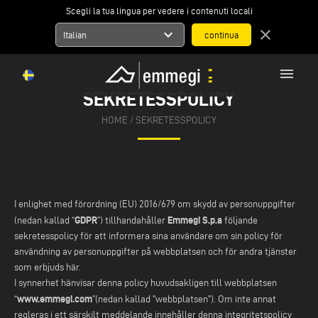
Scegli la tua lingua per vedere i contenuti locali
expand_more
close
Italian
menu
SEKRETESSPOLICY
HOME
/ SEKRETESSPOLICY
I enlighet med förordning (EU) 2016/679 om skydd av personuppgifter
GDPR
Emmegi S.p.a
(nedan kallad “
”) tillhandahåller
följande
sekretesspolicy för att informera sina användare om sin policy för
användning av personuppgifter på webbplatsen och för andra tjänster
som erbjuds här.
I synnerhet hänvisar denna policy huvudsakligen till webbplatsen
www.emmegi.com
“
”(nedan kallad "webbplatsen"). Om inte annat
regleras i ett särskilt meddelande innehåller denna integritetspolicy