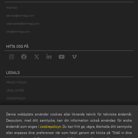
Webmail
service@emmegi.com
webmaster@emmegi.com
info@emmegi.com
HITTA OSS PÅ
LEGALS
PRIVACY POLICY
LEGAL NOTES
COOKIE POLICY
GENERAL TERMS AND CONDITIONS OF SALE
Denna webbplats använder cookies eller liknande teknik för tekniska ändamål.
ALLMÄNNA DISTRIBUTIONSVILLKOR
Dessutom, med ditt samtycke, kan din information också användas för andra
COOKIES-INSTÄLLNINGAR
ändamål som anges i
cookiepolicyn
. Du kan fritt ge, vägra, återkalla ditt samtycke
eller anpassa dina preferenser när som helst genom att klicka på "Ställ in dina