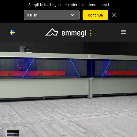
Scegli la tua lingua per vedere i contenuti locali
expand_more
close
Italian
menu