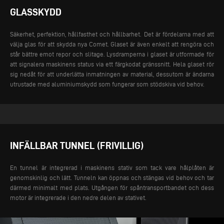
GLASSKYDD
Säkerhet, perfektion, hållfasthet och hållbarhet. Det är fördelarna med att
välja glas för att skydda nya Comet. Glaset är även enkelt att rengöra och
står bättre emot repor och slitage. Lysdramperna i glaset är utformade för
att signalera maskinens status via ett färgkodat gränssnitt. Hela glaset rör
sig nedåt för att underlätta inmatningen av material, dessutom är ändarna
utrustade med aluminiumskydd som fungerar som stödskiva vid behov.
INFÄLLBAR TUNNEL (FRIVILLIG)
En tunnel är integrerad i maskinens stativ som tack vare hålplåten är
genomskinlig och lätt. Tunneln kan öppnas och stängas vid behov och tar
därmed minimalt med plats. Utgången för spåntransportbandet och dess
motor är integrerade i den nedre delen av stativet.