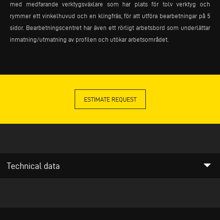
med medfarande verktygsväxlare som har plats för tolv verktyg och
rymmer ett vinkelhuvud och en klingfräs, för att utföra bearbetningar på 5
sidor. Bearbetningscentret har även ett rörligt arbetsbord som underlättar
inmatning/utmatning av profilen och utökar arbetsområdet.
ESTIMATE REQUEST
arrow_drop_down
Technical data