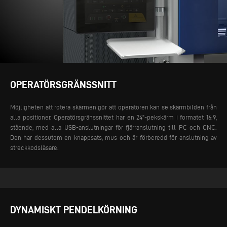
OPERATÖRSGRÄNSSNITT
Möjligheten att rotera skärmen gör att operatören kan se skärmbilden från
alla positioner. Operatörsgränssnittet har en 24"-pekskärm i formatet 16:9,
stående, med alla USB-anslutningar för fjärranslutning till PC och CNC.
Den har dessutom en knappsats, mus och är förberedd för anslutning av
streckkodsläsare.
DYNAMISKT PENDELKÖRNING