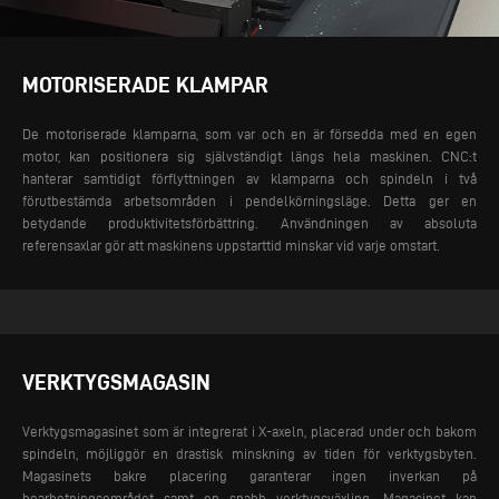
MOTORISERADE KLAMPAR
De motoriserade klamparna, som var och en är försedda med en egen
motor, kan positionera sig självständigt längs hela maskinen. CNC:t
hanterar samtidigt förflyttningen av klamparna och spindeln i två
förutbestämda arbetsområden i pendelkörningsläge. Detta ger en
betydande produktivitetsförbättring. Användningen av absoluta
referensaxlar gör att maskinens uppstarttid minskar vid varje omstart.
VERKTYGSMAGASIN
Verktygsmagasinet som är integrerat i X-axeln, placerad under och bakom
spindeln, möjliggör en drastisk minskning av tiden för verktygsbyten.
Magasinets bakre placering garanterar ingen inverkan på
bearbetningsområdet samt en snabb verktygsväxling.
Magasinet kan