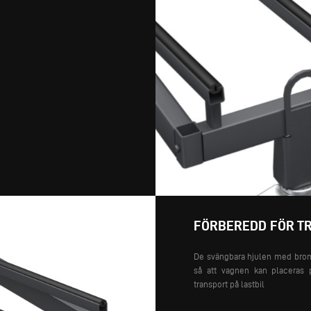
FÖRBEREDD FÖR T
De svängbara hjulen med broms
så att vagnen kan placeras
transport på lastbil