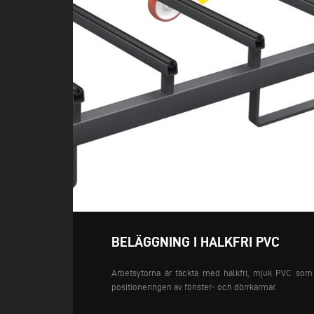
BELÄGGNING I HALKFRI PVC
Arbetsytorna är täckta med halkfri, mjuk PVC som 
positioneringen av fönster- och dörrkarmar.