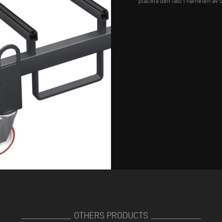
placera den fast i närheten av
OTHERS PRODUCTS