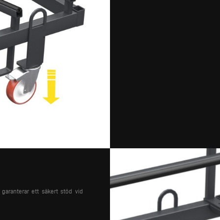
garanterar ett säkert stöd vid