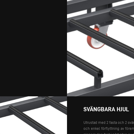
SVÄNGBARA HJUL
Utrustad med 2 fasta och 2 svä
och enkel förflyttning av före