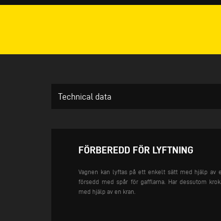
Technical data
FÖRBEREDD FÖR LYFTNING
Vagnen kan lyftas på ett enkelt sätt med hjälp av 
försedd med spår för gafflarna. Har dessutom krok
med hjälp av en kran.