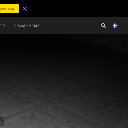
close
search
TER
PRIVAT OMRÅDE