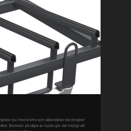
ngbara hjul med broms som säkerställer bra rörlighet
målet. Bromsen på några av hjulen gör det möjligt att