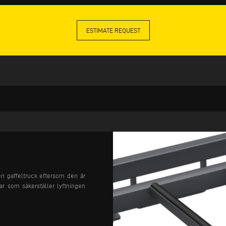
ESTIMATE REQUEST
en gaffeltruck eftersom den är
ar som säkerställer lyftningen