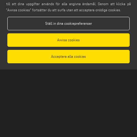
info@emmegi.com
till att dina uppgifter används för alla angivna ändamål. Genom att klicka på
"Avvisa cookies" fortsätter du att surfa utan att acceptera onödiga cookies.
HITTA OSS PÅ
Ställ in dina cookiepreferenser
Avvisa cookies
LEGALS
PRIVACY POLICY
Acceptera alla cookies
LEGAL NOTES
COOKIE POLICY
GENERAL TERMS AND CONDITIONS OF SALE
ALLMÄNNA DISTRIBUTIONSVILLKOR
COOKIES-INSTÄLLNINGAR