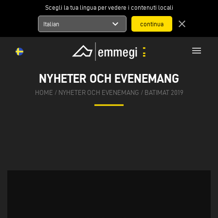
Scegli la tua lingua per vedere i contenuti locali
expand_more
close
Italian
menu
NYHETER OCH EVENEMANG
HOME
/
NYHETER OCH EVENEMANG
/
BATIMAT 2019