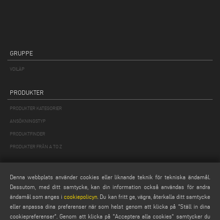
GRUPPE
VOILÀP
PRODUKTER
PRODUKTER KATEGORIER
ANSÖKNINGSTYP
PRODUKTFINDER
PRODUKTER FRÅN A TO Z
MAIL
Denna webbplats använder cookies eller liknande teknik för tekniska ändamål.
Webmail
Dessutom, med ditt samtycke, kan din information också användas för andra
ändamål som anges i
cookiepolicyn
. Du kan fritt ge, vägra, återkalla ditt samtycke
service@emmegi.com
eller anpassa dina preferenser när som helst genom att klicka på "Ställ in dina
webmaster@emmegi.com
cookiepreferenser". Genom att klicka på "Acceptera alla cookies" samtycker du