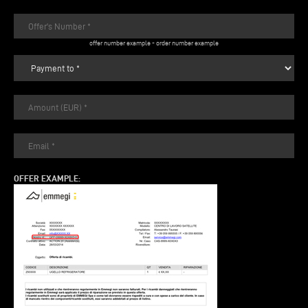
offer number example
-
order number example
OFFER EXAMPLE: