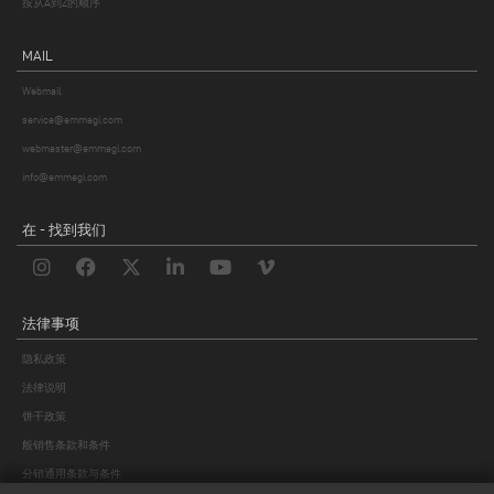
按从A到Z的顺序
数据的保密性，避免未经授权方的不当访问。
MAIL
4.数据通信
为了建立和/或执行现有关系或履行法律义务，您的个人数据将由数据控
Webmail
制者特别指定的授权处理人进行处理。此外，您的个人数据还可能由属于
service@emmegi.com
以下类别的第三方处理，例如
webmaster@emmegi.com
• 计算机系统管理技术支持服务提供商、
• 物流提供商、广告公司或其他服务提供商；
info@emmegi.com
• 商业伙伴；
• 发送通信的外部远程平台供应商；
在 - 找到我们
• 支付服务提供商；
• 属于控制者所属集团的公司，从事与控制者有关或支持控制者的工具性
活动。
在某些情况下，属于上述类别的实体作为数据控制者特别指定的数据控制
法律事项
者按照 GDPR 第 28 条进行操作，而在其他情况下，则作为独立的数据控制
者完全自主地进行操作，不言而喻，在后一种情况下，将您的个人数据传
隐私政策
送给此类自主数据控制者的唯一目的是为了实现上文第 2 段所述目的。
法律说明
您的个人数据不会被传播。
饼干政策
般销售条款和条件
5.将个人数据传输到欧盟以外
分销通用条款与条件
一般情况下，不会将数据传输到欧盟以外的国家；但是，如果出于与供应