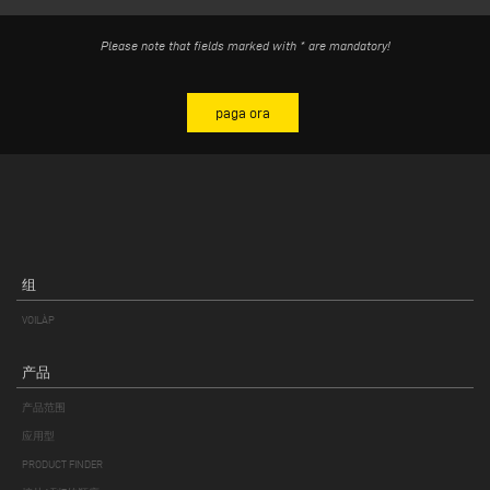
组织的活动的促销信息，或通过接线员电话联系或自动联系方法（如自动
电子邮件活动、短信、自动电话联系、即时信息等）与您联系，以进行市
Please note that fields marked with * are mandatory!
场调研；根据《欧盟数据保护条例》第 6(1)(a)条，处理数据的法律依据是
您的同意；
3.授予的性质、数据保存期限和处理方法
出于上文第 2 段字母 a) 和 b) 所述目的，必须提供您的个人资料，以便对
您的请求进行处理和评估，因为如果您拒绝提供此类资料，控制方将无法
对您的请求作出回应。
关于上文第 2 段 c)分段所述的目的，提供您的个人数据是可选的，您拒绝
提供这些数据只会使数据控制者无法向您提供有关其产品、服务和/或活
动的最新信息，或为您制定更符合您情况的促销活动。
组
您个人数据的保存期限：
• 出于上文第 2(a)和(b)段所述目的，在执行合同所需的期限内，以及在合
VOILÀP
同要求、履行法律和税务义务以及有效管理财务和业务关系所需的期限
内；
产品
• 为上文第 2(c)段所述目的，自相关同意书签发之日起，或在您决定撤销
产品范围
同意书之前，该同意书将持续 2 年；
数据处理符合 GDPR 的要求，遵循正确、合法、透明的原则，并保护其中
应用型
所述的您的权利。个人数据的处理是通过计算机、远程和/或纸质工具进
PRODUCT FINDER
行的，其唯一目的是实现收集数据的目的，并采取安全措施，以确保个人