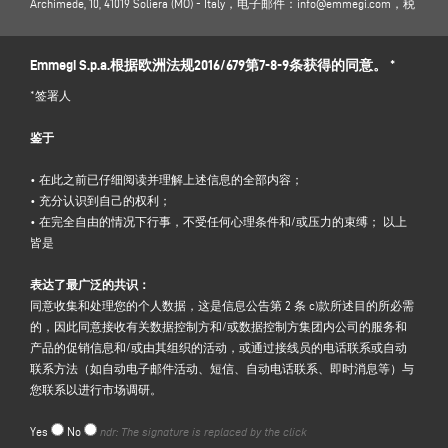
Archimede, 10, 41019 Soliera (MO) - Italy，电子邮件：
info@emmegi.com
，税
号：01978870366。
数据保护官（DPO）：Donato Eugenio Caccavella 博士，电子邮件地址：
Emmegi S.p.a.根据欧洲法规2016/679第7-8-9条获得的同意。 *
dpo.voilap@amicadpo.eu
*签署人
2.处理的个人数据、处理目的和法律依据
控制方将处理您通过填写控制方网站（www.emmegi.com，以下简称 "网
鉴于
站"）"PAYPAL "部分的数据收集表直接提供的个人身份信息和联系信息（如
姓名、公司名称、增值税号、税号、地址、城市、邮编、省份、州、电子
• 在此之前已仔细阅读并理解上述信息的全部内容；
邮件地址、报价/订单号）。此外，数据控制者本身也可能从外部支付处
• 充分认识到自己的权利；
理服务中获得更多支付数据，例如账单地址、使用的支付方式等。
• 在完全自由的情况下行事，不受任何心理条件和/或压力的束缚； 以上
用于支付的数据由所申请支付服务的运营商直接获取，持有人的网站不会
皆是
以任何方式进行处理。
(更多信息请参阅
PayPal 隐私政策
）。
控制者处理您的个人数据的目的是
表达了最广泛的共识：
(a) 管理在线订单，以核实为交易提供的信息是否完整有效，以及处理订单
同意收集和处理您的个人数据，这是信息公告第 2 条 c)款所述目的所必需
和最终交付产品，并就与订单管理和/或售后服务有关的任何问题与您联
的，因此同意接收有关数据控制方和/或数据控制方集团内公司的服务和
系；根据《欧盟数据保护条例》第 6(1)(b)条，此目的的法律依据是执行合
产品的促销信息和/或由其组织的活动，或通过接线员的电话联系或自动
同和/或合同前措施；
联系方法（如自动电子邮件活动、短信、自动电话联系、即时消息等）与
(b) 履行行政、会计和税务领域的法律或法规所规定的义务（如保存商业和
您联系以进行市场调研。
税务文件的义务等），且该目的的法律依据是履行《个人数据保护法》第
6(1)(c)条所指的法律义务；
Yes
No
ndr: The signature is replaced by the click
(c) 向您发送有关控制方和/或控制方集团旗下公司的服务和产品和/或由其