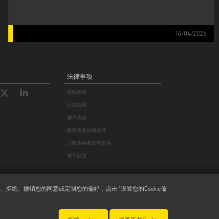
16/04/2026
法律事项
隐私政策
法律说明
饼干政策
般销售条款和条件
分销通用条款与条件
饼干设置
绝、撤销您的同意或定制您的偏好，点击 "设置您的Cookie偏
978870366