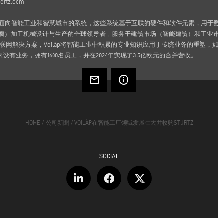
ertz.com
向智能工业和智慧城市的系统，这些系统基于互联的硬件和软件元素，用于数据采
玻璃）加工机械设计与生产的全球领导者，服务于建筑市场（智能建筑）和工业
网解决方案，Voilàp将智能工业中积累的专业知识应用于传统业务的重塑，如
国家设有业务，拥有1600名员工，并在2024年实现了3.5亿欧元的合并营收。
mail_outline
info_outline
HOME
/
公司新聞
/
VOILÀP在智能工厂领域发展壮大并收购STÜRTZ