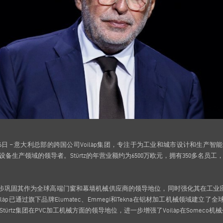
a，2025年9月16日 – 意大利总部的跨国公司Voilàp集团，专注于为工业和城市设计和生
动化设备生产领域的领导者。Stürtz的年营业额约为6500万欧元，拥有350多
进一步巩固其作为全球高端门窗和幕墙机械供应商的领导地位，同时强化其在工业应用
làp已通过旗下品牌Elumatec、Emmegi和Tekna在铝材加工机械领域建立了全球领
ürtz集团在PVC加工机械方面的领导地位，进一步增强了Voilàp在Someco