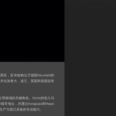
产智能系统，宣布收购位于德国Neustadt的
名员工，并在加拿大、波兰、英国和美国设有
领域的关键角色。Stürtz的加入与
导地位，并通过Keraglass和Mappi
机械生产方面已具备的专业能力。