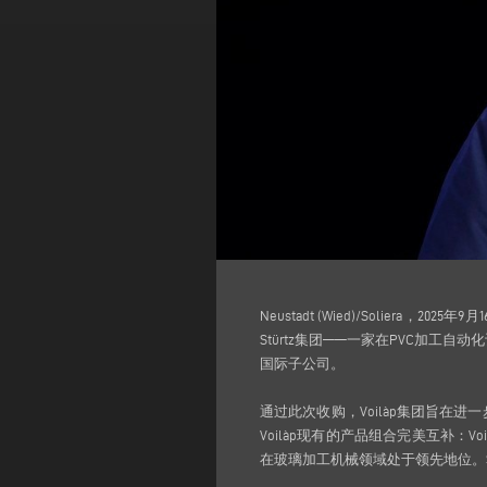
Neustadt (Wied)/Solier
Stürtz集团——一家在PVC加工自
国际子公司。
通过此次收购，Voilàp集团旨在
Voilàp现有的产品组合完美互补：Voi
在玻璃加工机械领域处于领先地位。St