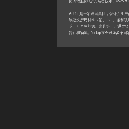
提供“德国制造”的精密技术。
www.stu
Voilàp
是一家跨国集团，设计并生产面
续建筑所用材料（铝、PVC、钢和
明、可再生能源、家具等）。通过物联
告）和物流。Voilàp在全球60多个