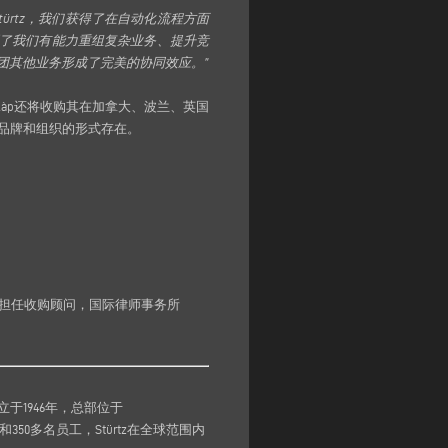
rtz，我们获得了在自动化流程方面
明了我们有能力重组复杂业务、提升竞
集团其他业务形成了完美的协同效应。”
àp还将收购其在加拿大、波兰、英国
独立品牌和组织的形式存在。
tional担任收购顾问，国际律师事务所
1946年，总部位于
350多名员工，Stürtz在全球范围内