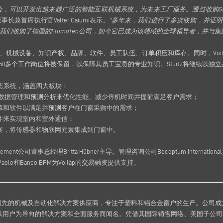
会，可以开发出越来越广泛的智能互联机械系统，为未来工厂服务。通过收购Stü
董事长兼首席执行官Valter Caiumi表示。
“多年来，我们进行了多次收购，并证
们收购了德国的Elumatec公司，如今它已成为该领域的全球领导者，并与
、机械设备、知识产权、品牌、软件、员工队伍、订单积压和库存。同时，Voil
的350多个工作岗位将被保留，以保障其员工宝贵的专业知识。Stürtz将继续以
生态系统，涵盖四大板块：
数据管理和预测分析来优化性能、减少停机时间并提前满足客户需求；
幕和软件以满足并预测客户在门窗采购中的需求；
件来实现室内和室外通信；
案，将传感器和物联网元素集成到门窗中。
ement公司董事总经理Britta Hübner主导。管理咨询公司Beceptum Interna
an Paolo和Banco BPM为Voilàp的交易融资提供支持。
先的机械及自动化解决方案供应商，专注于塑料和铝合金窗户的生产。公司成立于
以技术创新、以用户为导向的解决方案和全面服务而闻名。凭借其国际销售网络、美国子公司和