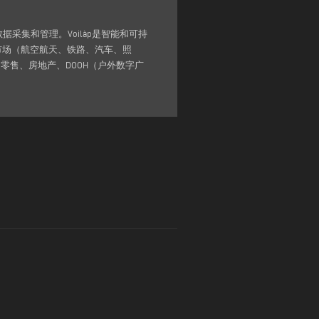
集和管理。Voilàp是智能和可持
市场（航空航天、铁路、汽车、照
零售、房地产、DOOH（户外数字广