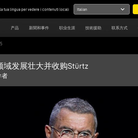
expand_more
la tua lingua per vedere i contenuti locali
Italian
司
产品
新聞和事件
职业生涯
技術援助
联系方式
25
厂领域发展壮大并收购Stürtz
导者