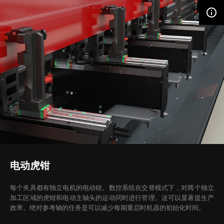
info_outline
电动虎钳
每个夹具都有独立电机的电动钳。数控系统在交替模式下，对两个独立
加工区域的虎钳和电动主轴头的运动同时进行管理。这可以显著提生产
效率。绝对参考轴的任务是可以减少每期重启时机器的初始化时间。