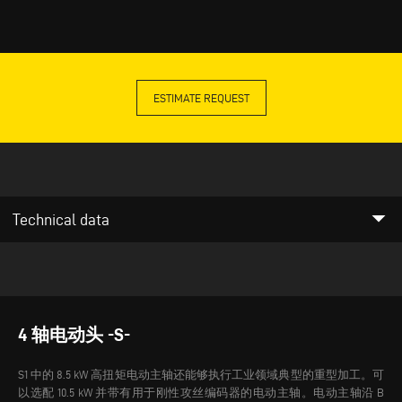
ESTIMATE REQUEST
arrow_drop_down
Technical data
4 轴电动头 -S-
S1 中的 8.5 kW 高扭矩电动主轴还能够执行工业领域典型的重型加工。可
以选配 10.5 kW 并带有用于刚性攻丝编码器的电动主轴。电动主轴沿 B