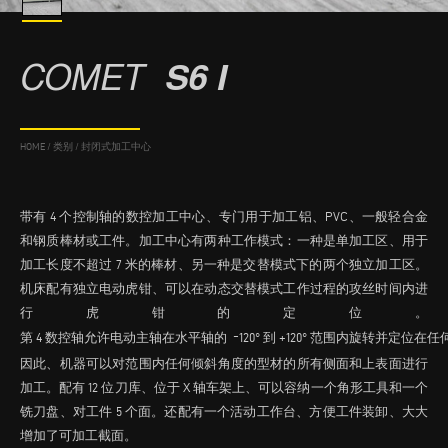
COMET
S6 I
HOME
/
类别
/
封闭式加工中心
带有 4 个控制轴的数控加工中心、专门用于加工铝、PVC、一般轻合金
和钢质棒材或工件。加工中心有两种工作模式：一种是单加工区、用于
加工长度不超过 7 米的棒材、另一种是交替模式下的两个独立加工区。
机床配有独立电动虎钳、可以在动态交替模式工作过程的攻丝时间内进
行虎钳的定位。
-
第 4 数控轴允许电动主轴在水平轴的
120° 到 +120° 范围内旋转并定位
因此、机器可以对范围内任何倾斜角度的型材的所有侧面和上表面进行
加工。配有 12 位刀库、位于 X 轴车架上、可以容纳一个角形工具和一个
铣刀盘、对工件 5 个面。还配有一个活动工作台、方便工件装卸、大大
增加了可加工截面。