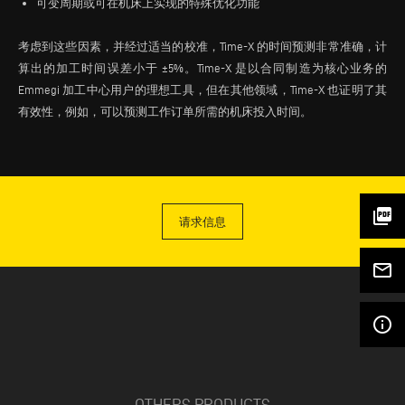
可变周期或可在机床上实现的特殊优化功能
考虑到这些因素，并经过适当的校准，Time-X 的时间预测非常准确，计
算出的加工时间误差小于 ±5%。Time-X 是以合同制造为核心业务的
Emmegi 加工中心用户的理想工具，但在其他领域，Time-X 也证明了其
有效性，例如，可以预测工作订单所需的机床投入时间。
picture_as_pdf
请求信息
mail_outline
info_outline
OTHERS PRODUCTS