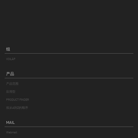
组
VOILÀP
产品
产品范围
应用型
PRODUCT FINDER
按从A到Z的顺序
MAIL
Webmail