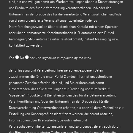
sind, ein und willigen somit ein, Werbemitteilungen über die Dienstleistungen
und Produkte des für die Verarbeitung Verantwortlichen und/oder der
Der für die Verarbeitung Verantwortliche beabsichtigt, Ihre
Unternehmen der Gruppe des für die Verarbeitung Verantwortlichen und/oder
personenbezogenen Daten zu verarbeiten, und zwar zu folgenden Zwecken
von diesen organisierte Veranstaltungen zu erhalten oder zu
(a)
auf Ihre
über dieses Formular übermittelte
Nachricht oder
Marktforschungszwecken über telefonischen Kontakt mit einem Operator
Informationsanfrage zu antworten
, z. B. um Informationen über angebotene
oder über automatisierte Kontaktmethoden (z. B. automatisierte E-Mail-
Produkte oder Dienstleistungen zu erhalten (einschließlich der Zusendung von
Kampagnen, SMS, automatisierter Telefonkontakt, Instant Messaging usw.)
kostenlosen Einladungen und Informationsmaterial des Unternehmens) und
kontaktiert zu werden.
um ein Angebot einzuholen usw.; die Rechtsgrundlage für diesen Zweck ist
das berechtigte Interesse des für die Verarbeitung Verantwortlichen im Sinne
Yes
No
ndr: The signature is replaced by the click
von Artikel 6 Absatz 1 Buchstabe f der Datenschutz-Grundverordnung, in der
begründeten Erwartung identifiziert zu werden, dass Sie erwarten, dass Ihre
der Erfassung und Verarbeitung Ihrer personenbezogenen Daten
personenbezogenen Daten von dem für die Verarbeitung Verantwortlichen
zuzustimmen, die für die unter Punkt 2 c) des Informationsschreibens
verarbeitet werden, um auf Ihre Kontaktanfrage zu antworten;
genannten Zwecke erforderlich sind, und Sie erklären sich damit
(b) um
Ihnen Werbemitteilungen über die Dienstleistungen und Produkte des
einverstanden, dass Sie Mitteilungen zur Förderung und zum Verkauf
für die Verarbeitung Verantwortlichen und/oder der Unternehmen der Gruppe
"spezieller" Produkte und Dienstleistungen des für die Datenverarbeitung
des für die Verarbeitung Verantwortlichen und/oder über von diesen
Verantwortlichen und/oder der Unternehmen der Gruppe des für die
organisierte Veranstaltungen
zuzusenden
oder um Sie zu
Datenverarbeitung Verantwortlichen erhalten, die speziell durch Techniken zur
Marktforschungszwecken durch telefonischen Kontakt mit einem Operator
Erstellung von Kundenprofilen identifiziert werden, die darauf abzielen,
oder durch automatisierte Kontaktmethoden (z. B. automatisierte E-Mail-
Informationen über Ihre Vorlieben, Gewohnheiten und
Kampagnen, SMS, automatisierter Telefonkontakt, Instant Messaging usw.) zu
Verbrauchsgewohnheiten zu analysieren und zu prognostizieren, auch durch
kontaktieren; die Rechtsgrundlage für die Verarbeitung der Daten ist die
den Einsatz automatisierter Techniken oder Systeme, die auch durch die