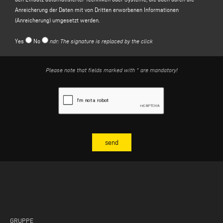
Erteilung Ihrer Einwilligung gemäß Artikel 6 Absatz 1 Buchstabe a der
Anreicherung der Daten mit von Dritten erworbenen Informationen
Datenschutzgrundverordnung;
(Anreicherung) umgesetzt werden.
(c)
Werbung und Verkauf "spezieller" Produkte und Dienstleistungen des für
die Verarbeitung Verantwortlichen und/oder der Unternehmen der Gruppe des
Yes
No
ndr: The signature is replaced by the click
für die Verarbeitung Verantwortlichen
, die speziell durch Techniken zur
Erstellung von Kundenprofilen ermittelt werden, die die Analyse und
Vorhersage von Informationen über die Vorlieben, Gewohnheiten und
Please note that fields marked with * are mandatory!
Konsumgewohnheiten der betroffenen Person zum Gegenstand haben, auch
durch den Einsatz automatisierter Techniken oder Systeme, die auch durch
die Anreicherung von Daten mit Informationen, die von Dritten erworben
wurden, durchgeführt werden (Anreicherung). Die Rechtsgrundlage für diesen
Zweck ist Ihre Einwilligung gemäß Artikel 6 Absatz 1 Buchstabe a der
Datenschutz-Grundverordnung.
3. ART DER ÜBERLASSUNG, DAUER DER DATENSPEICHERUNG UND
VERARBEITUNGSMETHODEN
Zu dem in Absatz 2 Buchstabe a) genannten Zweck ist die Übermittlung Ihrer
personenbezogenen Daten für die Formulierung einer Antwort auf Ihre Anfrage
zwingend erforderlich, da Ihre Weigerung, diese Daten zu übermitteln, es dem
für die Verarbeitung Verantwortlichen unmöglich macht, Ihre Nachricht zu
beantworten und Ihren Antrag auf Informationen zu bestätigen.
GRUPPE