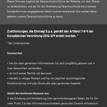
Dieser Hinweis ergänzt die Datenschutzrichtlinie der Website, um dem Nutzer
zu verdeutlichen, wie der für die Verarbeitung Verantwortliche die in dieses
Kontaktformular eingegebenen Daten konkret verarbeitet: Sie werden daher
gebeten, unsere
Datenschutzrichtlinie zu lesen
.
1. FÜR DIE VERARBEITUNG VERANTWORTLICHER UND
Zustimmungen, die Emmegi S.p.a. gemäß den Artikeln 7-8-9 der
DATENSCHUTZBEAUFTRAGTER
Europäischen Verordnung 2016/679 erteilt wurden. *
Inhaber der Datenverarbeitung: Emmegi S.p.a., in der Person ihres
gesetzlichen Vertreters pro tempore, mit Sitz in Via Archimede, 10 - 41019 -
*Der Unterzeichner
Limidi di Soliera (MO) - Italien, E-Mail
info@emmegi.com
, C.F. / p. IVA
01978870366.
Granted that
Datenschutzbeauftragter (DSB): Dr. Donato Eugenio Caccavella, E-Mail
Adresse:
voilap@amicadpo.eu
• hat die oben genannten Informationen bis jetzt sorgfältig gelesen und in
ihrer Gesamtheit verstanden;
2. VERARBEITETE PERSONENBEZOGENE DATEN, ZWECK DER VERARBEITUNG
• ist sich seiner Rechte voll bewusst;
UND RECHTSGRUNDLAGE
• handelt in völliger Freiheit und frei von jeglicher psychologischer
Der für die Verarbeitung Verantwortliche verarbeitet Ihre persönlichen
Konditionierung und/oder Druck; alle oben genannten Aspekte
Identifikations- und Kontaktdaten (wie z. B.: Vorname, Nachname,
Firmenname, Adresse, Stadt, Postleitzahl, Provinz, Bundesland, E-Mail-
drückt den breitesten Konsens aus:
Adresse, Telefonnummer), die Sie direkt durch Ausfüllen des
in die Erhebung und Verarbeitung ihrer personenbezogenen Daten, die für die
Datenerfassungsformulars im Abschnitt
KONTAKTE
" auf der Website des für
unter Punkt 2 b) des Informationsschreibens genannten Zwecke erforderlich
die Verarbeitung Verantwortlichen (www.emmegi.com, die Website") angeben.