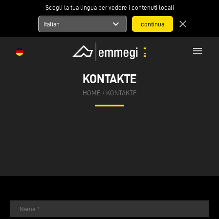
Scegli la tua lingua per vedere i contenuti locali
expand_more
close
Italian
menu
KONTAKTE
HOME
/
KONTAKTE