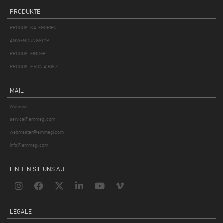
PRODUKTE
PRODUKTKATEGORIEN
ANWENDUNGSTYP
PRODUKTFINDER
PRODUKTE VON A BIS Z
MAIL
Webmail
service@emmegi.com
webmaster@emmegi.com
info@emmegi.com
FINDEN SIE UNS AUF
LEGALE