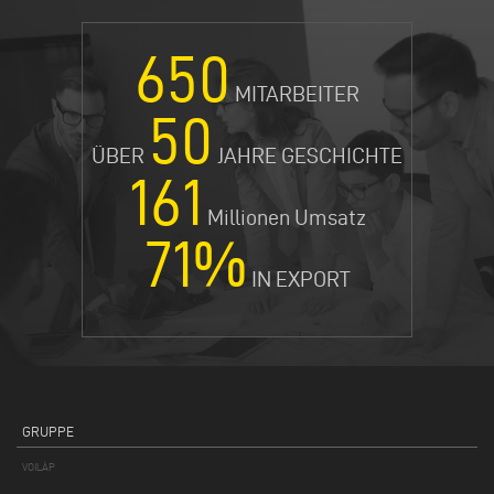
650
MITARBEITER
50
ÜBER
JAHRE GESCHICHTE
165
Millionen Umsatz
75
%
IN EXPORT
GRUPPE
VOILÀP