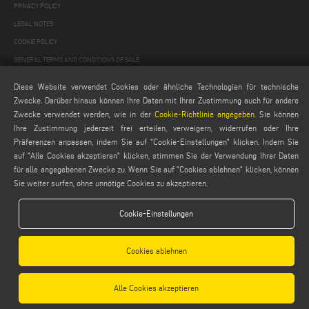
PRIVACY POLICY
LEGAL NOTES
COOKIE POLICY
GENERAL TERMS AND CONDITIONS OF SALE
ALLGEMEINE VERTRIEBSBEDINGUNGEN
Diese Website verwendet Cookies oder ähnliche Technologien für technische
COOKIES EINSTELLUNGEN
Zwecke. Darüber hinaus können Ihre Daten mit Ihrer Zustimmung auch für andere
Zwecke verwendet werden, wie in der
Cookie-Richtlinie angegeben
. Sie können
Ihre Zustimmung jederzeit frei erteilen, verweigern, widerrufen oder Ihre
Präferenzen anpassen, indem Sie auf "Cookie-Einstellungen" klicken. Indem Sie
auf "Alle Cookies akzeptieren" klicken, stimmen Sie der Verwendung Ihrer Daten
für alle angegebenen Zwecke zu. Wenn Sie auf "Cookies ablehnen" klicken, können
Sie weiter surfen, ohne unnötige Cookies zu akzeptieren.
Emmegi S.p.a. - Via Archimede, 10 - 41019 - Limidi di Soliera (MO) - ITALY -
tel +39 059 895411
- P.Iva/C.Fisc 01978870366
Cookie-Einstellungen
Capitale Sociale € 2.080.000,00 i.v. - Nr. Identificazione I.V.A. IT 01978870366 - R.I.
Modena 01978870366 - R.E.A Modena 256411
Cookies ablehnen
Alle Cookies akzeptieren