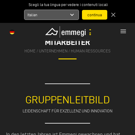
Scegli la tua lingua per vedere i contenuti locali
expand_more
close
Italian
menu
MITARBEITER
HOME
/ UNTERNEHMEN / HUMAN RESSOURCES
GRUPPENLEITBILD
LEIDENSCHAFT FÜR EXZELLENZ UND INNOVATION
In den letzten Jahren ist Emmegi gewachsen und hat