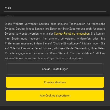
MAIL
Webmail
service@emmegi.com
Diese Website verwendet Cookies oder ähnliche Technologien für technische
Zwecke. Darüber hinaus können Ihre Daten mit Ihrer Zustimmung auch für andere
webmaster@emmegi.com
Zwecke verwendet werden, wie in der
Cookie-Richtlinie angegeben
. Sie können
info@emmegi.com
Ihre Zustimmung jederzeit frei erteilen, verweigern, widerrufen oder Ihre
Präferenzen anpassen, indem Sie auf "Cookie-Einstellungen" klicken. Indem Sie
FINDEN SIE UNS AUF
auf "Alle Cookies akzeptieren" klicken, stimmen Sie der Verwendung Ihrer Daten
für alle angegebenen Zwecke zu. Wenn Sie auf "Cookies ablehnen" klicken,
können Sie weiter surfen, ohne unnötige Cookies zu akzeptieren.
LEGALE
Cookie-Einstellungen
PRIVACY POLICY
Cookies ablehnen
LEGAL NOTES
COOKIE POLICY
GENERAL TERMS AND CONDITIONS OF SALE
Alle Cookies akzeptieren
ALLGEMEINE VERTRIEBSBEDINGUNGEN
COOKIES EINSTELLUNGEN