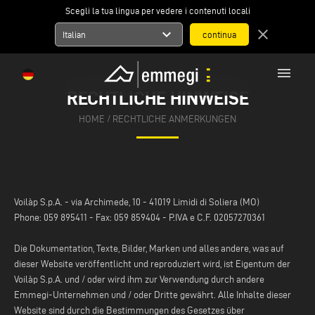
Scegli la tua lingua per vedere i contenuti locali
expand_more
close
Italian
menu
RECHTLICHE HINWEISE
HOME
/ RECHTLICHE ANMERKUNGEN
Voilàp S.p.A. - via Archimede, 10 - 41019 Limidi di Soliera (MO)
Phone: 059 895411 - Fax: 059 859404 - P.IVA e C.F. 02057270361
Die Dokumentation, Texte, Bilder, Marken und alles andere, was auf
dieser Website veröffentlicht und reproduziert wird, ist Eigentum der
Voilàp S.p.A. und / oder wird ihm zur Verwendung durch andere
Emmegi-Unternehmen und / oder Dritte gewährt. Alle Inhalte dieser
Website sind durch die Bestimmungen des Gesetzes über