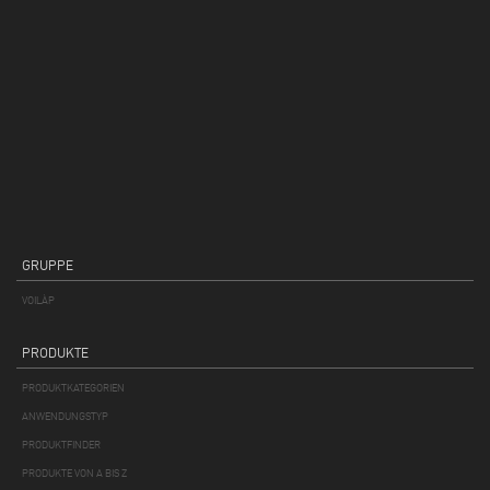
GRUPPE
VOILÀP
PRODUKTE
PRODUKTKATEGORIEN
ANWENDUNGSTYP
PRODUKTFINDER
PRODUKTE VON A BIS Z