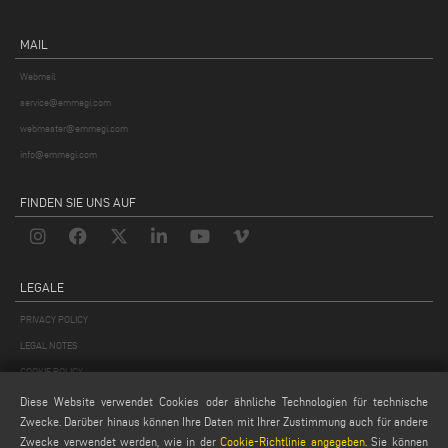
MAIL
Webmail
service@emmegi.com
webmaster@emmegi.com
info@emmegi.com
FINDEN SIE UNS AUF
LEGALE
PRIVACY POLICY
LEGAL NOTES
COOKIE POLICY
GENERAL TERMS AND CONDITIONS OF SALE
Diese Website verwendet Cookies oder ähnliche Technologien für technische
Zwecke. Darüber hinaus können Ihre Daten mit Ihrer Zustimmung auch für andere
ALLGEMEINE VERTRIEBSBEDINGUNGEN
Zwecke verwendet werden, wie in der
Cookie-Richtlinie angegeben
. Sie können