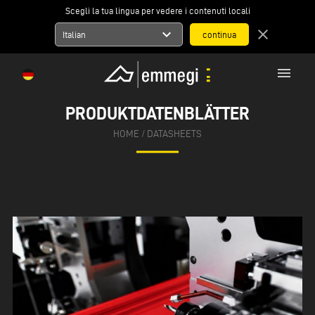
Scegli la tua lingua per vedere i contenuti locali
expand_more
close
Italian
menu
PRODUKTDATENBLÄTTER
HOME
/ DATASHEETS