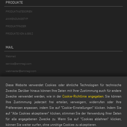
PRODUKTE
PRODUKTKATEGORIEN
ANWENDUNGSTYP
PRODUKTFINDER
PRODUKTE VON A BIS Z
MAIL
Webmail
service@emmegi.com
webmaster@emmegi.com
info@emmegi.com
Diese Website verwendet Cookies oder ähnliche Technologien für technische
Zwecke. Darüber hinaus können Ihre Daten mit Ihrer Zustimmung auch für andere
FINDEN SIE UNS AUF
Zwecke verwendet werden, wie in der
Cookie-Richtlinie angegeben
. Sie können
Ihre Zustimmung jederzeit frei erteilen, verweigern, widerrufen oder Ihre
Präferenzen anpassen, indem Sie auf "Cookie-Einstellungen" klicken. Indem Sie
auf "Alle Cookies akzeptieren" klicken, stimmen Sie der Verwendung Ihrer Daten
LEGALE
für alle angegebenen Zwecke zu. Wenn Sie auf "Cookies ablehnen" klicken,
können Sie weiter surfen, ohne unnötige Cookies zu akzeptieren.
PRIVACY POLICY