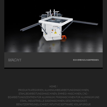
MACH1
ECKVERBINDUNGSPRESSEN
HOME
/
PRODUKTKATEGORIEN, ALUMINIUMBEARBEITUNGSMASCHINEN,
STAHLBEARBEITUNGSMASCHINEN, EMMEGI-MASCHINEN, CNC-
BEARBEITUNGSZENTREN FÜR ALUMINIUM, FRÄSMASCHINEN FÜR ALUMINIUM UND
STAHL, INDUSTRIELLE SÄGEMASCHINEN, GESCHWINDIGKEIT,
BENUTZERFREUNDLICHKEIT, INTUITIVE SOFTWARE, VOILÀP GROUP,