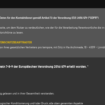
Daten für den Kontaktdienst gemäß Artikel 13 der Verordnung (EU) 2016/679 ("GDPR")
bsite, um dem Nutzer zu verdeutlichen, wie der für die Verarbeitung Verantwortliche die 
zrichtlinie zu lesen
.
DATENSCHUTZBEAUFTRAGTER
n ihres gesetzlichen Vertreters pro tempore, mit Sitz in Via Archimede, 10 - 41019 - Limidi 
vella, E-Mail Adresse:
voilap@amicadpo.eu
eln 7-8-9 der Europäischen Verordnung 2016/679 erteilt wurden. *
 DER VERARBEITUNG UND RECHTSGRUNDLAGE
 persönlichen Identifikations- und Kontaktdaten (wie z. B.: Vorname, Nachname, Firmenname
füllen des Datenerfassungsformulars im Abschnitt
KONTAKTE
" auf der Website des für di
Ihre personenbezogenen Daten zu verarbeiten, und zwar zu folgenden Zwecken
tig gelesen und in ihrer Gesamtheit verstanden;
oder Informationsanfrage zu antworten
, z. B. um Informationen über angebotene Produkte o
material des Unternehmens) und um ein Angebot einzuholen usw.; die Rechtsgrundlage für
chologischer Konditionierung und/oder Druck; alle oben genannten Aspekte