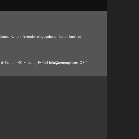
in dieses Kontaktformular eingegebenen Daten konkret
di Soliera (MO) - Italien, E-Mail
info@emmegi.com
, C.F. /
, Adresse, Stadt, Postleitzahl, Provinz, Bundesland, E-
e Verarbeitung Verantwortlichen (www.emmegi.com, die
der Dienstleistungen zu erhalten (einschließlich der
 diesen Zweck ist das berechtigte Interesse des für die