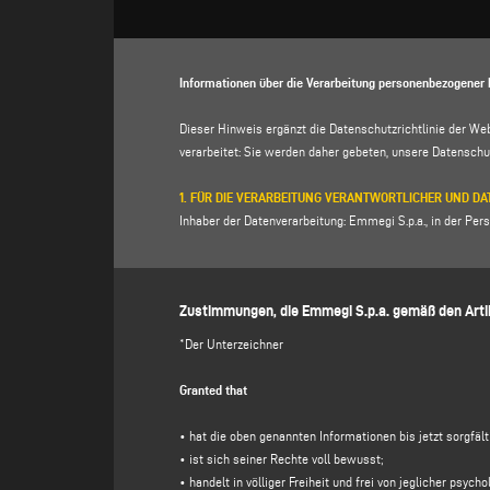
Informationen über die Verarbeitung personenbezogener 
Dieser Hinweis ergänzt die Datenschutzrichtlinie der We
verarbeitet: Sie werden daher gebeten, unsere
Datenschut
1. FÜR DIE VERARBEITUNG VERANTWORTLICHER UND 
Inhaber der Datenverarbeitung: Emmegi S.p.a., in der Perso
p. IVA 01978870366.
Datenschutzbeauftragter (DSB): Dr. Donato Eugenio Cacca
Zustimmungen, die Emmegi S.p.a. gemäß den Artik
2. VERARBEITETE PERSONENBEZOGENE DATEN, ZWECK
Der für die Verarbeitung Verantwortliche verarbeitet Ihre
*Der Unterzeichner
Mail-Adresse, Telefonnummer), die Sie direkt durch Aus
Website") angeben.
Granted that
Der für die Verarbeitung Verantwortliche beabsichtigt, 
• hat die oben genannten Informationen bis jetzt sorgfäl
(a)
auf Ihre
über dieses Formular übermittelte
Nachricht 
• ist sich seiner Rechte voll bewusst;
Zusendung von kostenlosen Einladungen und Informations
• handelt in völliger Freiheit und frei von jeglicher psy