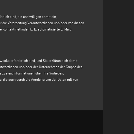
ziert zu werden, dass Sie erwarten, dass Ihre
 Gruppe
des für die Verarbeitung Verantwortlichen
lich sind, ein und willigen somit ein,
em Operator oder durch automatisierte Kontaktmethoden
r die Verarbeitung Verantwortlichen und/oder von diesen
Verarbeitung der Daten ist die Erteilung Ihrer
e Kontaktmethoden (z. B. automatisierte E-Mail-
e des für die Verarbeitung Verantwortlichen
, die speziell
hnheiten und Konsumgewohnheiten der betroffenen Person
nen, die von Dritten erworben wurden, durchgeführt
rordnung.
ecke erforderlich sind, und Sie erklären sich damit
rantwortlichen und/oder der Unternehmen der Gruppe des
abzielen, Informationen über Ihre Vorlieben,
Anfrage zwingend erforderlich, da Ihre Weigerung, diese
, die auch durch die Anreicherung der Daten mit von
ionen zu bestätigen.
sie zu übermitteln, würde es dem für die Verarbeitung
ativen zu entwickeln, die Ihrem Profil besser
t, und in jedem Fall für einen Zeitraum von höchstens 20
t oder anonymisiert;
nwilligung oder bis Sie sich entscheiden, Ihre