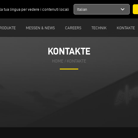
expand_more
la tua lingua per vedere i contenuti locali
Italian
RODUKTE
MESSEN & NEWS
CAREERS
TECHNIK
KONTAKTE
KONTAKTE
HOME
/
KONTAKTE