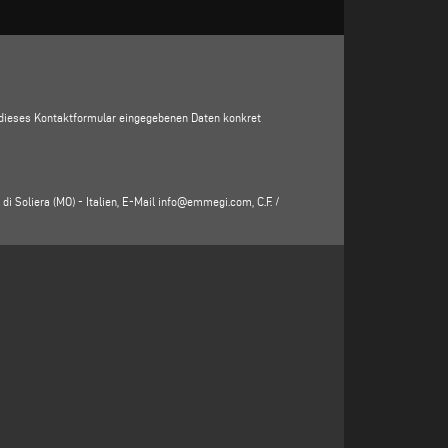
in dieses Kontaktformular eingegebenen Daten konkret
di Soliera (MO) - Italien, E-Mail
info@emmegi.com
, C.F. /
, Adresse, Stadt, Postleitzahl, Provinz, Bundesland, E-
e Verarbeitung Verantwortlichen (www.emmegi.com, die
der Dienstleistungen zu erhalten (einschließlich der
 diesen Zweck ist das berechtigte Interesse des für die