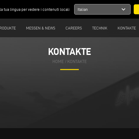
expand_more
la tua lingua per vedere i contenuti locali
Italian
RODUKTE
MESSEN & NEWS
CAREERS
TECHNIK
KONTAKTE
KONTAKTE
HOME
/
KONTAKTE