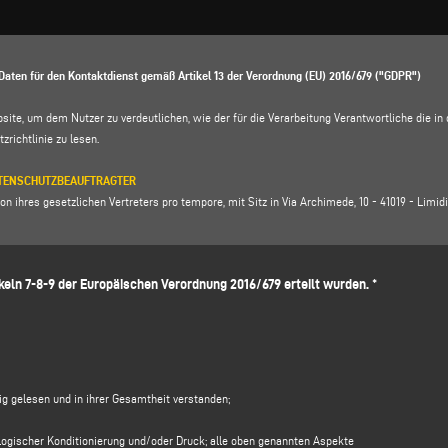
Daten für den Kontaktdienst gemäß Artikel 13 der Verordnung (EU) 2016/679 ("GDPR")
bsite, um dem Nutzer zu verdeutlichen, wie der für die Verarbeitung Verantwortliche die 
zrichtlinie zu lesen
.
DATENSCHUTZBEAUFTRAGTER
n ihres gesetzlichen Vertreters pro tempore, mit Sitz in Via Archimede, 10 - 41019 - Limidi 
vella, E-Mail Adresse:
voilap@amicadpo.eu
eln 7-8-9 der Europäischen Verordnung 2016/679 erteilt wurden. *
 DER VERARBEITUNG UND RECHTSGRUNDLAGE
 persönlichen Identifikations- und Kontaktdaten (wie z. B.: Vorname, Nachname, Firmenname
füllen des Datenerfassungsformulars im Abschnitt
KONTAKTE
" auf der Website des für di
Ihre personenbezogenen Daten zu verarbeiten, und zwar zu folgenden Zwecken
tig gelesen und in ihrer Gesamtheit verstanden;
oder Informationsanfrage zu antworten
, z. B. um Informationen über angebotene Produkte o
material des Unternehmens) und um ein Angebot einzuholen usw.; die Rechtsgrundlage für
chologischer Konditionierung und/oder Druck; alle oben genannten Aspekte