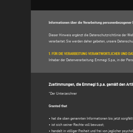
Informationen über die Verarbeitung personenbezogener 
Dieser Hinweis ergänzt die Datenschutzrichtlinie der We
verarbeitet: Sie werden daher gebeten, unsere
Datenschut
1. FÜR DIE VERARBEITUNG VERANTWORTLICHER UND 
Inhaber der Datenverarbeitung: Emmegi S.p.a., in der Perso
p. IVA 01978870366.
Datenschutzbeauftragter (DSB): Dr. Donato Eugenio Cacca
Zustimmungen, die Emmegi S.p.a. gemäß den Artik
2. VERARBEITETE PERSONENBEZOGENE DATEN, ZWECK
Der für die Verarbeitung Verantwortliche verarbeitet Ihre
*Der Unterzeichner
Mail-Adresse, Telefonnummer), die Sie direkt durch Aus
Website") angeben.
Granted that
Der für die Verarbeitung Verantwortliche beabsichtigt, 
• hat die oben genannten Informationen bis jetzt sorgfäl
(a)
auf Ihre
über dieses Formular übermittelte
Nachricht 
• ist sich seiner Rechte voll bewusst;
Zusendung von kostenlosen Einladungen und Informations
• handelt in völliger Freiheit und frei von jeglicher psy