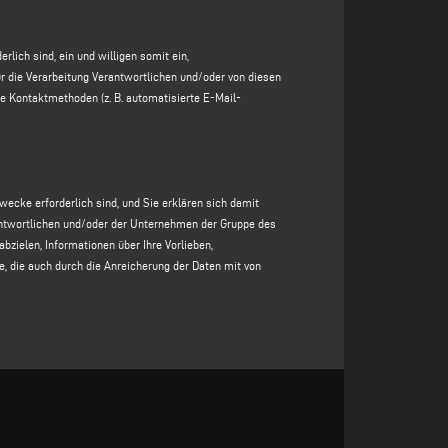
ziert zu werden, dass Sie erwarten, dass Ihre
 Gruppe
des für die Verarbeitung Verantwortlichen
lich sind, ein und willigen somit ein,
em Operator oder durch automatisierte Kontaktmethoden
r die Verarbeitung Verantwortlichen und/oder von diesen
Verarbeitung der Daten ist die Erteilung Ihrer
e Kontaktmethoden (z. B. automatisierte E-Mail-
e des für die Verarbeitung Verantwortlichen
, die speziell
hnheiten und Konsumgewohnheiten der betroffenen Person
nen, die von Dritten erworben wurden, durchgeführt
rordnung.
ecke erforderlich sind, und Sie erklären sich damit
rantwortlichen und/oder der Unternehmen der Gruppe des
abzielen, Informationen über Ihre Vorlieben,
Anfrage zwingend erforderlich, da Ihre Weigerung, diese
, die auch durch die Anreicherung der Daten mit von
ionen zu bestätigen.
sie zu übermitteln, würde es dem für die Verarbeitung
ativen zu entwickeln, die Ihrem Profil besser
t, und in jedem Fall für einen Zeitraum von höchstens 20
t oder anonymisiert;
nwilligung oder bis Sie sich entscheiden, Ihre