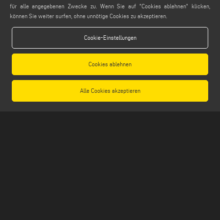
info@emmegi.com
für alle angegebenen Zwecke zu. Wenn Sie auf "Cookies ablehnen" klicken,
können Sie weiter surfen, ohne unnötige Cookies zu akzeptieren.
FINDEN SIE UNS AUF
Cookie-Einstellungen
Cookies ablehnen
LEGALE
PRIVACY POLICY
Alle Cookies akzeptieren
LEGAL NOTES
COOKIE POLICY
GENERAL TERMS AND CONDITIONS OF SALE
ALLGEMEINE VERTRIEBSBEDINGUNGEN
COOKIES EINSTELLUNGEN