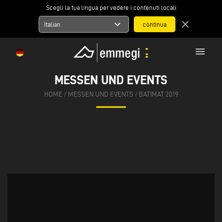
Scegli la tua lingua per vedere i contenuti locali
expand_more
close
Italian
menu
MESSEN UND EVENTS
HOME
/
MESSEN UND EVENTS
/
BATIMAT 2019