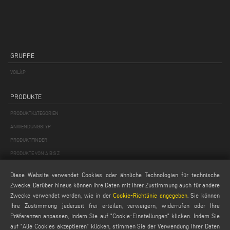
GRUPPE
VOILÀP
PRODUKTE
PRODUKTKATEGORIEN
ANWENDUNGSTYP
PRODUKTFINDER
PRODUKTE VON A BIS Z
Diese Website verwendet Cookies oder ähnliche Technologien für technische
MAIL
Zwecke. Darüber hinaus können Ihre Daten mit Ihrer Zustimmung auch für andere
Webmail
Zwecke verwendet werden, wie in der
Cookie-Richtlinie angegeben
. Sie können
Ihre Zustimmung jederzeit frei erteilen, verweigern, widerrufen oder Ihre
service@emmegi.com
Präferenzen anpassen, indem Sie auf "Cookie-Einstellungen" klicken. Indem Sie
webmaster@emmegi.com
auf "Alle Cookies akzeptieren" klicken, stimmen Sie der Verwendung Ihrer Daten