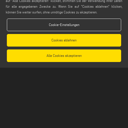
auf "Alle Cookies akzeptieren" klicken, stimmen Sie der Verwendung Ihrer Daten
info@emmegi.com
für alle angegebenen Zwecke zu. Wenn Sie auf "Cookies ablehnen" klicken,
können Sie weiter surfen, ohne unnötige Cookies zu akzeptieren.
FINDEN SIE UNS AUF
Cookie-Einstellungen
Cookies ablehnen
LEGALE
PRIVACY POLICY
Alle Cookies akzeptieren
LEGAL NOTES
COOKIE POLICY
GENERAL TERMS AND CONDITIONS OF SALE
ALLGEMEINE VERTRIEBSBEDINGUNGEN
COOKIES EINSTELLUNGEN