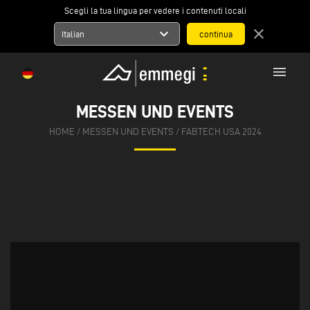
Scegli la tua lingua per vedere i contenuti locali
expand_more
close
Italian
menu
MESSEN UND EVENTS
HOME
/
MESSEN UND EVENTS
/
FABTECH USA 2024