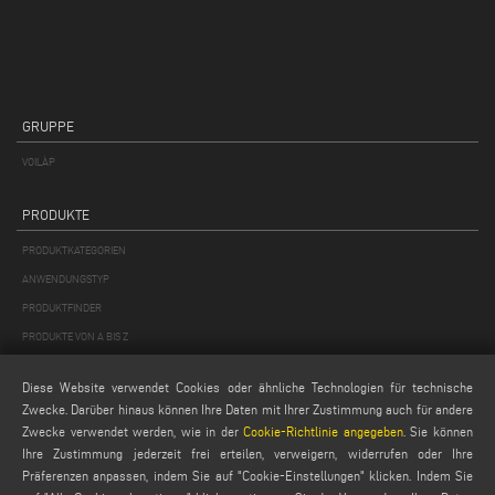
GRUPPE
VOILÀP
PRODUKTE
PRODUKTKATEGORIEN
ANWENDUNGSTYP
PRODUKTFINDER
PRODUKTE VON A BIS Z
Diese Website verwendet Cookies oder ähnliche Technologien für technische
MAIL
Zwecke. Darüber hinaus können Ihre Daten mit Ihrer Zustimmung auch für andere
Webmail
Zwecke verwendet werden, wie in der
Cookie-Richtlinie angegeben
. Sie können
Ihre Zustimmung jederzeit frei erteilen, verweigern, widerrufen oder Ihre
service@emmegi.com
Präferenzen anpassen, indem Sie auf "Cookie-Einstellungen" klicken. Indem Sie
webmaster@emmegi.com