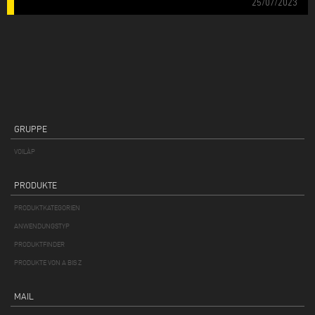
25/07/2023
GRUPPE
VOILÀP
PRODUKTE
PRODUKTKATEGORIEN
ANWENDUNGSTYP
PRODUKTFINDER
PRODUKTE VON A BIS Z
MAIL