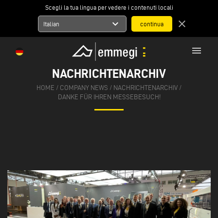
Scegli la tua lingua per vedere i contenuti locali
expand_more
close
Italian
menu
NACHRICHTENARCHIV
HOME
/
COMPANY NEWS
/
NACHRICHTENARCHIV
/
DANKE FÜR IHREN MESSEBESUCH!