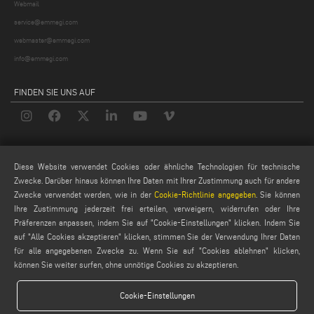
Webmail
service@emmegi.com
webmaster@emmegi.com
info@emmegi.com
FINDEN SIE UNS AUF
LEGALE
Diese Website verwendet Cookies oder ähnliche Technologien für technische
PRIVACY POLICY
Zwecke. Darüber hinaus können Ihre Daten mit Ihrer Zustimmung auch für andere
LEGAL NOTES
Zwecke verwendet werden, wie in der
Cookie-Richtlinie angegeben
. Sie können
Ihre Zustimmung jederzeit frei erteilen, verweigern, widerrufen oder Ihre
COOKIE POLICY
Präferenzen anpassen, indem Sie auf "Cookie-Einstellungen" klicken. Indem Sie
GENERAL TERMS AND CONDITIONS OF SALE
auf "Alle Cookies akzeptieren" klicken, stimmen Sie der Verwendung Ihrer Daten
ALLGEMEINE VERTRIEBSBEDINGUNGEN
für alle angegebenen Zwecke zu. Wenn Sie auf "Cookies ablehnen" klicken,
können Sie weiter surfen, ohne unnötige Cookies zu akzeptieren.
COOKIES EINSTELLUNGEN
Cookie-Einstellungen