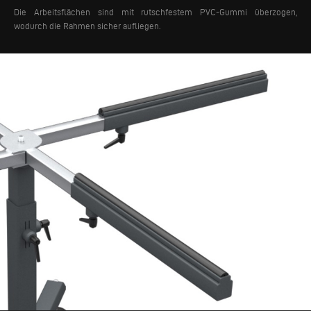
Die Arbeitsflächen sind mit rutschfestem PVC-Gummi überzogen,
wodurch die Rahmen sicher aufliegen.