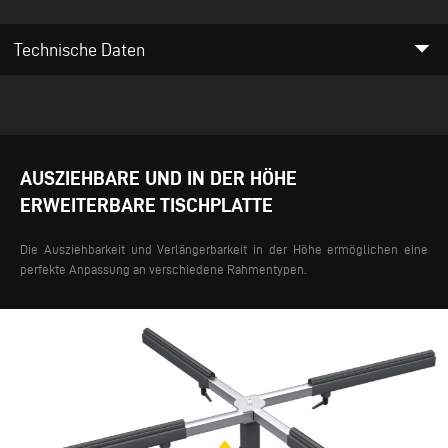
arrow_drop_down
Technische Daten
AUSZIEHBARE UND IN DER HÖHE
ERWEITERBARE TISCHPLATTE
Die Ausziehbarkeit und Verlängerbarkeit in der Höhe ermöglichen eine
perfekte Anpassung an verschiedene Rahmentypen.