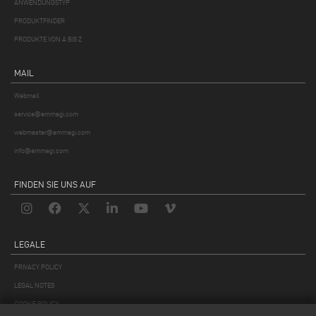
ANWENDUNGSTYP
PRODUKTFINDER
PRODUKTE VON A BIS Z
MAIL
Webmail
service@emmegi.com
webmaster@emmegi.com
info@emmegi.com
FINDEN SIE UNS AUF
LEGALE
PRIVACY POLICY
LEGAL NOTES
COOKIE POLICY