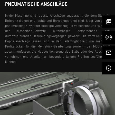
PNEUMATISCHE ANSCHLÄGE
In der Maschine sind robuste Anschläge angebracht, die dem Stab als
picture_as_pdf
Referenz dienen und rechts und links angeordnet sind. Jeder, von einem
pneumatischen Zylinder betätigte Anschlag ist versenkbar und wird von
der Maschinen-Software automatisch entsprechend den
durchzuführenden Bearbeitungsvorgängen gewählt.
Die Vorteile dieses
Doppelanschlags lassen sich in der Lademöglichkeit von mehreren
Profilstücken für die Mehrstück-Bearbeitung sowie in der Möglichkeit
mail_outline
zusammenfassen, die Neupositionierung des Stabs oder des Abschnitts
vornehmen und Arbeiten an besonders langen Profilen ausführen zu
können.
info_outline