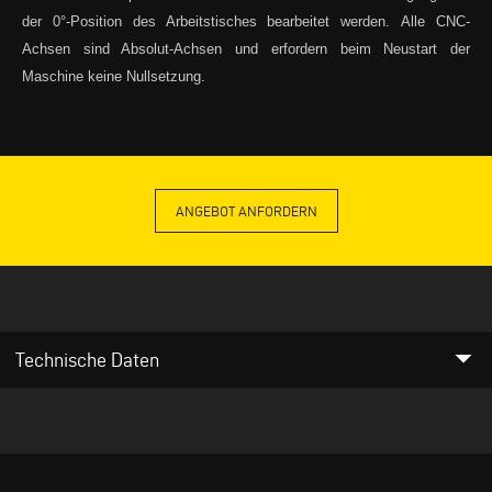
der 0°-Position des Arbeitstisches bearbeitet werden. Alle CNC-
Achsen sind Absolut-Achsen und erfordern beim Neustart der
Maschine keine Nullsetzung.
ANGEBOT ANFORDERN
arrow_drop_down
Technische Daten