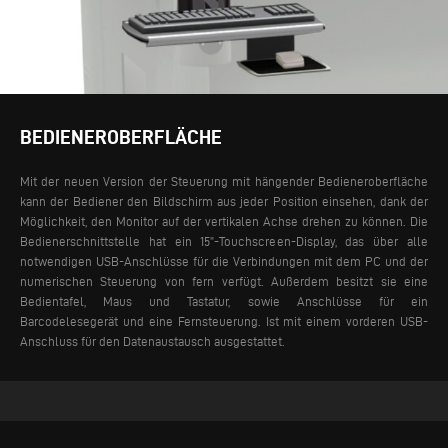
BEDIENEROBERFLÄCHE
Mit der neuen Version der Steuerung mit hängender Bedieneroberfläche
kann der Bediener den Bildschirm aus jeder Position einsehen, dank der
Möglichkeit, den Monitor auf der vertikalen Achse drehen zu können. Die
Bedienerschnittstelle hat ein 15”-Touchscreen-Display, das über alle
notwendigen USB-Anschlüsse für die Verbindungen mit dem PC und der
numerischen Steuerung von fern verfügt. Außerdem besitzt sie eine
Bedientafel, Maus und Tastatur, sowie Anschlüsse für ein
Barcodelesegerät und eine Fernsteuerung. Ist mit einem vorderen USB-
Anschluss für den Datenaustausch ausgestattet.