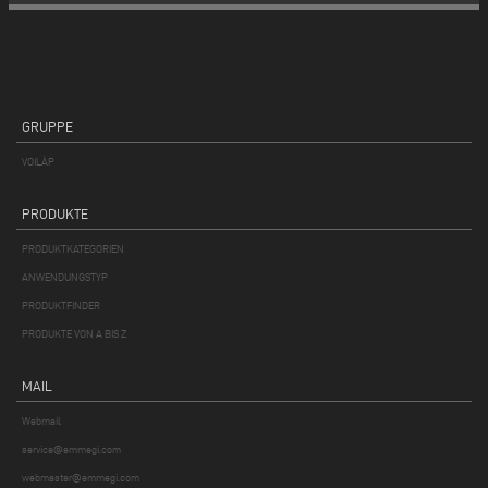
GRUPPE
VOILÀP
PRODUKTE
PRODUKTKATEGORIEN
ANWENDUNGSTYP
PRODUKTFINDER
PRODUKTE VON A BIS Z
MAIL
Webmail
service@emmegi.com
webmaster@emmegi.com