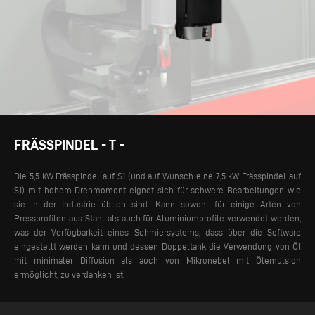
FRÄSSPINDEL - T -
Die 5,5 kW Frässpindel auf S1 (und auf Wunsch eine 7,5 kW Frässpindel auf
S1) mit hohem Drehmoment eignet sich für schwere Bearbeitungen wie
sie in der Industrie üblich sind.
Kann sowohl für einige Arten von
Pressprofilen aus Stahl als auch für Aluminiumprofile verwendet werden,
was der Verfügbarkeit eines Schmiersystems, dass über die Software
eingestellt werden kann und dessen Doppeltank die Verwendung von Öl
mit minimaler Diffusion als auch von Mikronebel mit Ölemulsion
ermöglicht, zu verdanken ist.