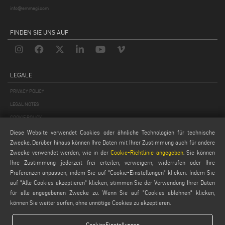
info@emmegi.com
FINDEN SIE UNS AUF
LEGALE
PRIVACY POLICY
LEGAL NOTES
COOKIE POLICY
GENERAL TERMS AND CONDITIONS OF SALE
Diese Website verwendet Cookies oder ähnliche Technologien für technische
Zwecke. Darüber hinaus können Ihre Daten mit Ihrer Zustimmung auch für andere
ALLGEMEINE VERTRIEBSBEDINGUNGEN
Zwecke verwendet werden, wie in der
Cookie-Richtlinie angegeben
. Sie können
COOKIES EINSTELLUNGEN
Ihre Zustimmung jederzeit frei erteilen, verweigern, widerrufen oder Ihre
Präferenzen anpassen, indem Sie auf "Cookie-Einstellungen" klicken. Indem Sie
auf "Alle Cookies akzeptieren" klicken, stimmen Sie der Verwendung Ihrer Daten
für alle angegebenen Zwecke zu. Wenn Sie auf "Cookies ablehnen" klicken,
können Sie weiter surfen, ohne unnötige Cookies zu akzeptieren.
Cookie-Einstellungen