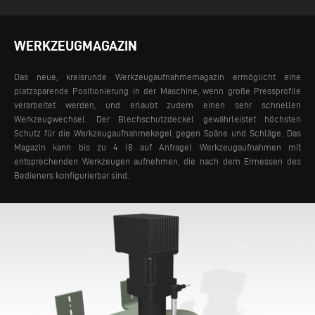
WERKZEUGMAGAZIN
Das neue, kreisrunde Werkzeugaufnahmemagazin ermöglicht eine
platzsparende Positionierung in der Maschine, wenn große Pressprofile
verarbeitet werden, und erlaubt zudem einen sehr schnellen
Werkzeugwechsel. Der Blechschutzdeckel gewährleistet höchsten
Schutz für die Werkzeugaufnahmekegel gegen Späne und Schläge. Das
Magazin kann bis zu 4 (8 auf Anfrage) Werkzeugaufnahmen mit
entsprechenden Werkzeugen aufnehmen, die nach dem Ermessen des
Bedieners konfigurierbar sind.