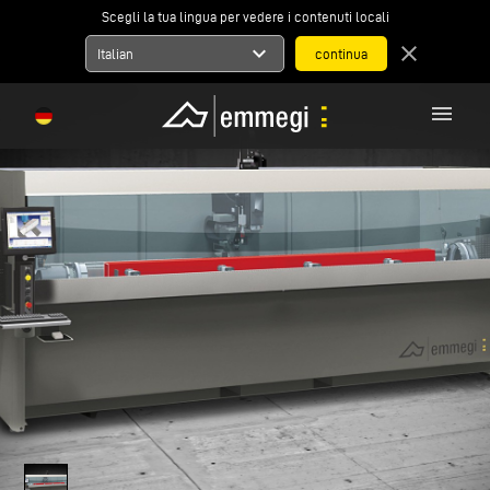
Scegli la tua lingua per vedere i contenuti locali
expand_more
close
Italian
menu