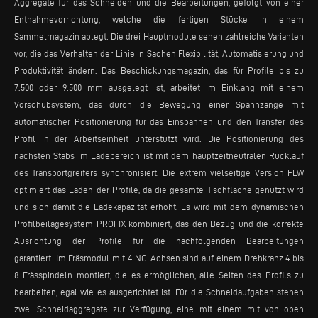
Aggregate für das Schneiden und die Bearbeitungen, gefolgt von einer
Entnahmevorrichtung, welche die fertigen Stücke in einem
Sammelmagazin ablegt. Die drei Hauptmodule sehen zahlreiche Varianten
vor, die das Verhalten der Linie in Sachen Flexibilität, Automatisierung und
Produktivität ändern. Das Beschickungsmagazin, das für Profile bis zu
7.500 oder 9.500 mm ausgelegt ist, arbeitet im Einklang mit einem
Vorschubsystem, das durch die Bewegung einer Spannzange mit
automatischer Positionierung für das Einspannen und den Transfer des
Profil in der Arbeitseinheit unterstützt wird. Die Positionierung des
nächsten Stabs im Ladebereich ist mit dem hauptzeitneutralen Rücklauf
des Transportgreifers synchronisiert. Die extrem vielseitige Version FLW
optimiert das Laden der Profile, da die gesamte Tischfläche genutzt wird
und sich damit die Ladekapazität erhöht. Es wird mit dem dynamischen
Profilbeilagesystem PROFIX kombiniert, das den Bezug und die korrekte
Ausrichtung der Profile für die nachfolgenden Bearbeitungen
garantiert. Im Fräsmodul mit 4 NC-Achsen sind auf einem Drehkranz 4 bis
8 Frässpindeln montiert, die es ermöglichen, alle Seiten des Profils zu
bearbeiten, egal wie es ausgerichtet ist. Für die Schneidaufgaben stehen
zwei Schneidaggregate zur Verfügung, eine mit einem mit von oben