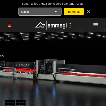
Scegli la tua lingua per vedere i contenuti locali
expand_more
close
Italian
menu