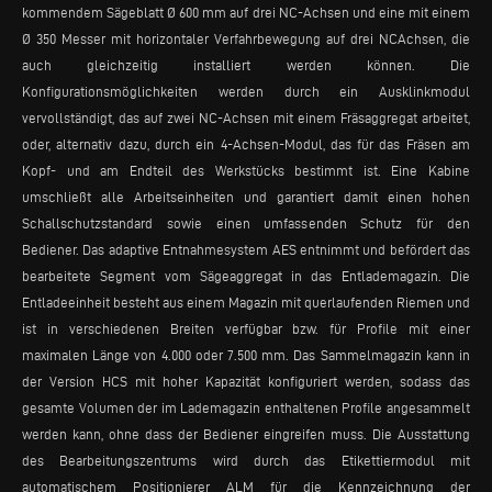
kommendem Sägeblatt Ø 600 mm auf drei NC-Achsen und eine mit einem
Ø 350 Messer mit horizontaler Verfahrbewegung auf drei NCAchsen, die
auch gleichzeitig installiert werden können. Die
Konfigurationsmöglichkeiten werden durch ein Ausklinkmodul
vervollständigt, das auf zwei NC-Achsen mit einem Fräsaggregat arbeitet,
oder, alternativ dazu, durch ein 4-Achsen-Modul, das für das Fräsen am
Kopf- und am Endteil des Werkstücks bestimmt ist. Eine Kabine
umschließt alle Arbeitseinheiten und garantiert damit einen hohen
Schallschutzstandard sowie einen umfassenden Schutz für den
Bediener. Das adaptive Entnahmesystem AES entnimmt und befördert das
bearbeitete Segment vom Sägeaggregat in das Entlademagazin. Die
Entladeeinheit besteht aus einem Magazin mit querlaufenden Riemen und
ist in verschiedenen Breiten verfügbar bzw. für Profile mit einer
maximalen Länge von 4.000 oder 7.500 mm. Das Sammelmagazin kann in
der Version HCS mit hoher Kapazität konfiguriert werden, sodass das
gesamte Volumen der im Lademagazin enthaltenen Profile angesammelt
werden kann, ohne dass der Bediener eingreifen muss. Die Ausstattung
des Bearbeitungszentrums wird durch das Etikettiermodul mit
automatischem Positionierer ALM für die Kennzeichnung der