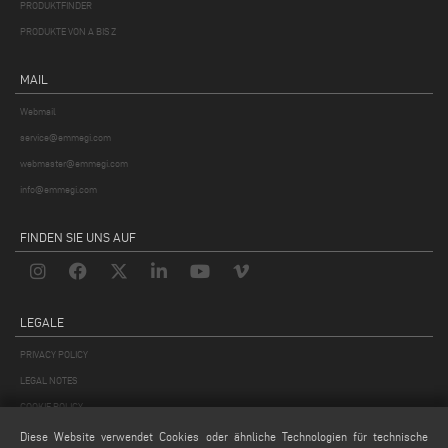
PRODUKTFINDER
PRODUKTE VON A BIS Z
MAIL
Webmail
service@emmegi.com
webmaster@emmegi.com
info@emmegi.com
FINDEN SIE UNS AUF
LEGALE
PRIVACY POLICY
LEGAL NOTES
COOKIE POLICY
GENERAL TERMS AND CONDITIONS OF SALE
Diese Website verwendet Cookies oder ähnliche Technologien für technische