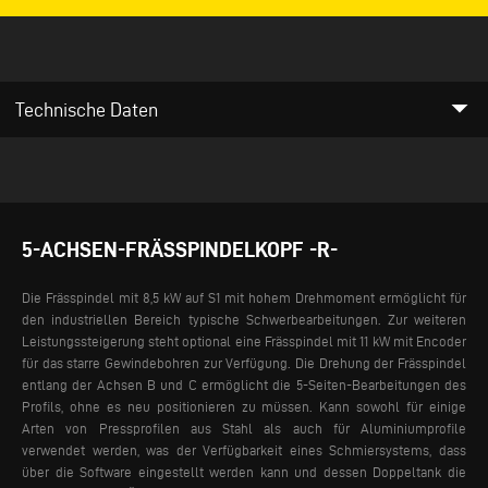
arrow_drop_down
Technische Daten
5-ACHSEN-FRÄSSPINDELKOPF -R-
Die Frässpindel mit 8,5 kW auf S1 mit hohem Drehmoment ermöglicht für
den industriellen Bereich typische Schwerbearbeitungen. Zur weiteren
Leistungssteigerung steht optional eine Frässpindel mit 11 kW mit Encoder
für das starre Gewindebohren zur Verfügung. Die Drehung der Frässpindel
entlang der Achsen B und C ermöglicht die 5-Seiten-Bearbeitungen des
Profils, ohne es neu positionieren zu müssen.
Kann sowohl für einige
Arten von Pressprofilen aus Stahl als auch für Aluminiumprofile
verwendet werden, was der Verfügbarkeit eines Schmiersystems, dass
über die Software eingestellt werden kann und dessen Doppeltank die