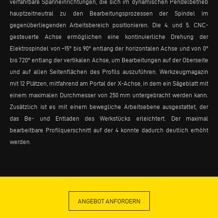
verfahrbare Spanneinrichtungen, die sich im dynamischen Pendelbetrieb
hauptzeitneutral zu den Bearbeitungsprozessen der Spindel im
gegenüberliegenden Arbeitsbereich positionieren. Die 4. und 5. CNC-
gesteuerte Achse ermöglichen eine kontinuierliche Drehung der
Elektrospindel von –15° bis 90° entlang der horizontalen Achse und von 0°
bis 720° entlang der vertikalen Achse, um Bearbeitungen auf der Oberseite
und auf allen Seitenflächen des Profils auszuführen. Werkzeugmagazin
mit 12 Plätzen, mitfahrend am Portal der X-Achse, in dem ein Sägeblatt mit
einem maximalen Durchmesser von 250 mm untergebracht werden kann.
Zusätzlich ist es mit einem bewegliche Arbeitsebene ausgestattet, der
das Be- und Entladen des Werkstücks erleichtert. Der maximal
bearbeitbare Profilquerschnitt auf der 4 konnte dadurch deutlich erhöht
werden.
ANGEBOT ANFORDERN