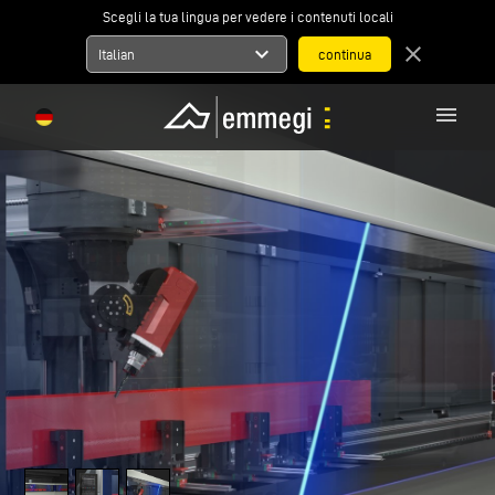
Scegli la tua lingua per vedere i contenuti locali
expand_more
close
Italian
menu