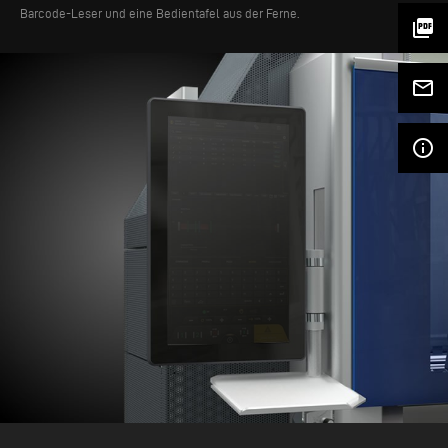
Barcode-Leser und eine Bedientafel aus der Ferne.
picture_as_pdf
mail_outline
info_outline