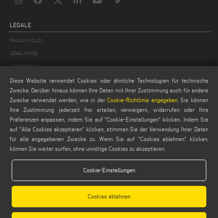
LEGALE
PRIVACY POLICY
LEGAL NOTES
COOKIE POLICY
GENERAL TERMS AND CONDITIONS OF SALE
Diese Website verwendet Cookies oder ähnliche Technologien für technische
Zwecke. Darüber hinaus können Ihre Daten mit Ihrer Zustimmung auch für andere
ALLGEMEINE VERTRIEBSBEDINGUNGEN
Zwecke verwendet werden, wie in der
Cookie-Richtlinie angegeben
. Sie können
COOKIES EINSTELLUNGEN
Ihre Zustimmung jederzeit frei erteilen, verweigern, widerrufen oder Ihre
Präferenzen anpassen, indem Sie auf "Cookie-Einstellungen" klicken. Indem Sie
auf "Alle Cookies akzeptieren" klicken, stimmen Sie der Verwendung Ihrer Daten
für alle angegebenen Zwecke zu. Wenn Sie auf "Cookies ablehnen" klicken,
können Sie weiter surfen, ohne unnötige Cookies zu akzeptieren.
Cookie-Einstellungen
Emmegi S.p.a. - Via Archimede, 10 - 41019 - Limidi di Soliera (MO) - ITALY -
tel +39 059 895411
- P.Iva/C.Fisc 01978870366
Cookies ablehnen
Capitale Sociale € 2.080.000,00 i.v. - Nr. Identificazione I.V.A. IT 01978870366 - R.I.
Modena 01978870366 - R.E.A Modena 256411