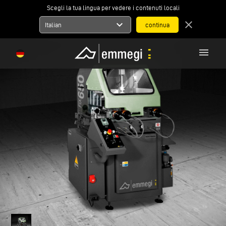
Scegli la tua lingua per vedere i contenuti locali
expand_more
close
Italian
menu