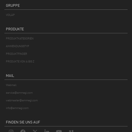
GRUPPE
VOILÀP
PRODUKTE
PRODUKTKATEGORIEN
ANWENDUNGSTYP
PRODUKTFINDER
PRODUKTE VON A BIS Z
MAIL
Webmail
service@emmegi.com
webmaster@emmegi.com
info@emmegi.com
FINDEN SIE UNS AUF