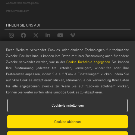
webmaster@emmegi.com
info@emmegi.com
FINDEN SIE UNS AUF
Diese Website verwendet Cookies oder ähnliche Technologien für technische
LEGALE
Zwecke. Darüber hinaus können Ihre Daten mit Ihrer Zustimmung auch für andere
PRIVACY POLICY
Zwecke verwendet werden, wie in der
Cookie-Richtlinie angegeben
. Sie können
Ihre Zustimmung jederzeit frei erteilen, verweigern, widerrufen oder Ihre
LEGAL NOTES
Präferenzen anpassen, indem Sie auf "Cookie-Einstellungen" klicken. Indem Sie
COOKIE POLICY
auf "Alle Cookies akzeptieren" klicken, stimmen Sie der Verwendung Ihrer Daten
GENERAL TERMS AND CONDITIONS OF SALE
für alle angegebenen Zwecke zu. Wenn Sie auf "Cookies ablehnen" klicken,
können Sie weiter surfen, ohne unnötige Cookies zu akzeptieren.
ALLGEMEINE VERTRIEBSBEDINGUNGEN
COOKIES EINSTELLUNGEN
Cookie-Einstellungen
Cookies ablehnen