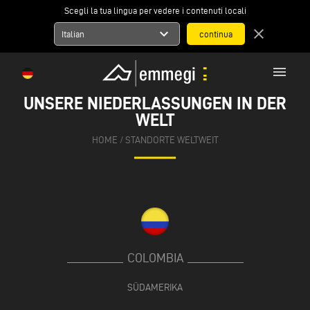
Scegli la tua lingua per vedere i contenuti locali
expand_more
close
Italian
menu
UNSERE NIEDERLASSUNGEN IN DER
WELT
HOME
/
STANDORTE WELTWEIT
COLOMBIA
SÜDAMERIKA