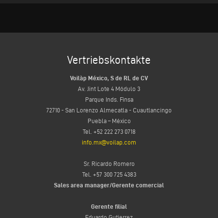
Vertriebskontakte
Voilàp México, S de RL de CV
Av. Jint Lote 4 Módulo 3
Parque Inds. Finsa
72710 - San Lorenzo Almecatla - Cuautlancingo
Puebla – México
Tel. +52 222 273 0718
info.mx@voilap.com
Sr. Ricardo Romero
Tel. +57 300 725 4383
Sales area manager/Gerente comercial
Gerente filial
Eduardo Gutierrez