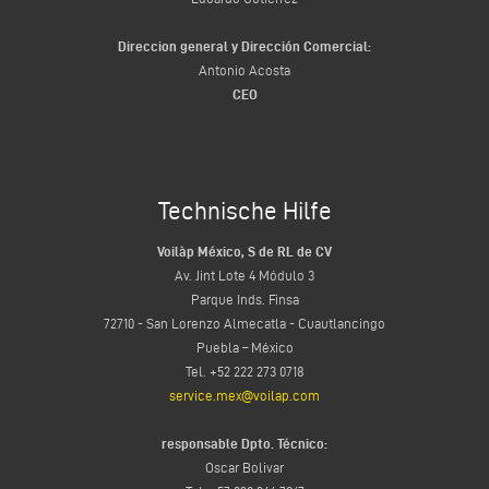
Direccion general y Dirección Comercial:
Antonio Acosta
CEO
Technische Hilfe
Voilàp México, S de RL de CV
Av. Jint Lote 4 Módulo 3
Parque Inds. Finsa
72710 - San Lorenzo Almecatla - Cuautlancingo
Puebla – México
Tel. +52 222 273 0718
service.mex@voilap.com
responsable Dpto. Técnico:
Oscar Bolivar