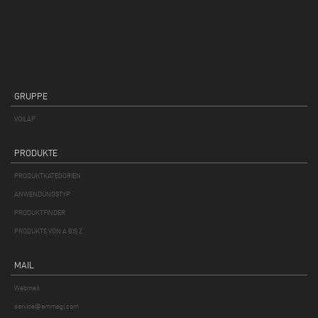
GRUPPE
VOILÀP
PRODUKTE
PRODUKTKATEGORIEN
ANWENDUNGSTYP
PRODUKTFINDER
PRODUKTE VON A BIS Z
MAIL
Webmail
service@emmegi.com